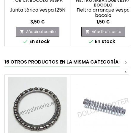
TORICA BOCOLO VESPA
FIELTRO ARRANQUE VESPA
BOCOLO
Junta tórica vespa 125N
Fieltro arranque vespa
bocolo
Precio
Precio
3,50 €
1,50 €
Añadir al carrito
Añadir al carrito


En stock
En stock


16 OTROS PRODUCTOS EN LA MISMA CATEGORÍA:
>
<