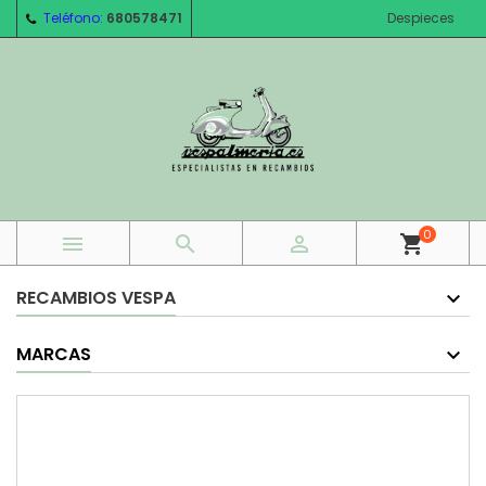
Teléfono:
680578471
Despieces
0



shopping_cart
RECAMBIOS VESPA
MARCAS