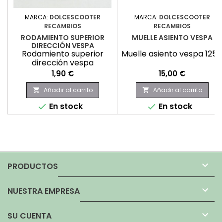
MARCA:
DOLCESCOOTER
MARCA:
DOLCESCOOTER
RECAMBIOS
RECAMBIOS
RODAMIENTO SUPERIOR
MUELLE ASIENTO VESPA
DIRECCIÓN VESPA
Rodamiento superior
Muelle asiento vespa 125
dirección vespa
Precio
Precio
1,90 €
15,00 €
Añadir al carrito
Añadir al carrito


En stock
En stock



PRODUCTOS

NUESTRA EMPRESA

SU CUENTA