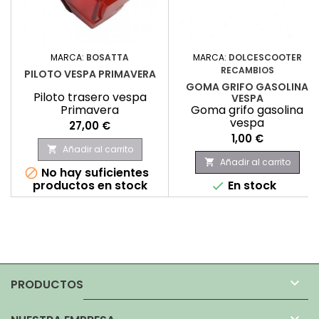
MARCA:
BOSATTA
MARCA:
DOLCESCOOTER
RECAMBIOS
PILOTO VESPA PRIMAVERA
GOMA GRIFO GASOLINA
Piloto trasero vespa
VESPA
Primavera
Goma grifo gasolina
vespa
Precio
27,00 €
Precio
1,00 €
Añadir al carrito

Añadir al carrito

No hay suficientes

productos en stock
En stock


PRODUCTOS