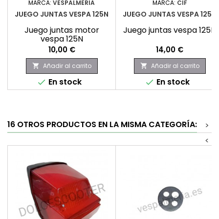
MARCA:
VESPALMERIA
MARCA:
CIF
JUEGO JUNTAS VESPA 125N
JUEGO JUNTAS VESPA 125N
Juego juntas motor
Juego juntas vespa 125N
vespa 125N
Precio
Precio
10,00 €
14,00 €
Añadir al carrito
Añadir al carrito


En stock
En stock


16 OTROS PRODUCTOS EN LA MISMA CATEGORÍA:
>
<