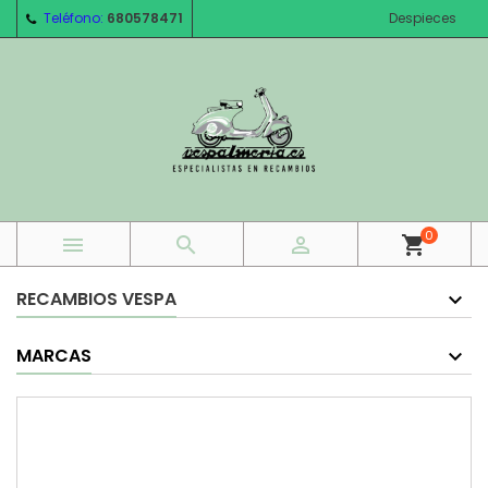
Teléfono:
680578471
Despieces
0



shopping_cart
RECAMBIOS VESPA
MARCAS