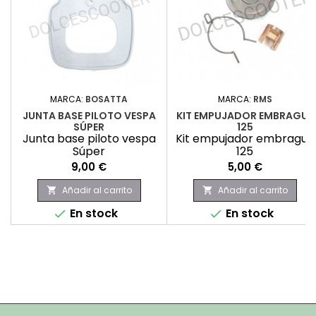
MARCA:
BOSATTA
MARCA:
RMS
JUNTA BASE PILOTO VESPA
KIT EMPUJADOR EMBRAGUE
SÚPER
125
Junta base piloto vespa
Kit empujador embrague
Súper
125
Precio
Precio
9,00 €
5,00 €
Añadir al carrito
Añadir al carrito


En stock
En stock

