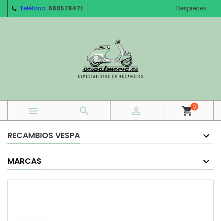
Teléfono:
680578471
Despieces
0



shopping_cart
RECAMBIOS VESPA
MARCAS