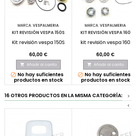
MARCA:
VESPALMERIA
MARCA:
VESPALMERIA
KIT REVISIÓN VESPA 150S
KIT REVISIÓN VESPA 160
Kit revisión vespa 150S
kit revisión vespa 160
Precio
Precio
60,00 €
60,00 €
Añadir al carrito
Añadir al carrito


No hay suficientes
No hay suficientes


productos en stock
productos en stock
16 OTROS PRODUCTOS EN LA MISMA CATEGORÍA:
>
<