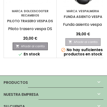
MARCA:
DOLCESCOOTER
MARCA:
VESPALMERIA
RECAMBIOS
FUNDA ASIENTO VESPA
PILOTO TRASERO VESPA DS
Funda asiento vespa
Piloto trasero vespa DS
Precio
39,00 €
Precio
20,00 €
Añadir al carrito

Añadir al carrito

No hay suficientes

En stock
productos en stock


PRODUCTOS

NUESTRA EMPRESA

SU CUENTA