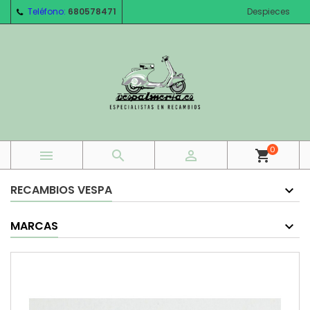
Teléfono:
680578471
Despieces
0



shopping_cart
RECAMBIOS VESPA
MARCAS