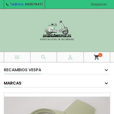
Teléfono:
680578471
Despieces
0



shopping_cart
RECAMBIOS VESPA
MARCAS