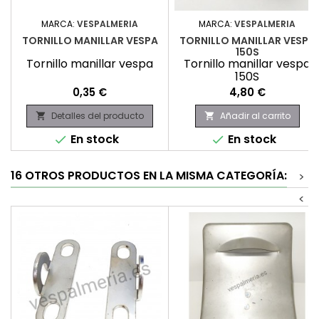
MARCA:
VESPALMERIA
MARCA:
VESPALMERIA
TORNILLO MANILLAR VESPA
TORNILLO MANILLAR VESPA
150S
Tornillo manillar vespa
Tornillo manillar vespa
150S
Precio
Precio
0,35 €
4,80 €
Detalles del producto
Añadir al carrito


En stock
En stock


16 OTROS PRODUCTOS EN LA MISMA CATEGORÍA:
>
<