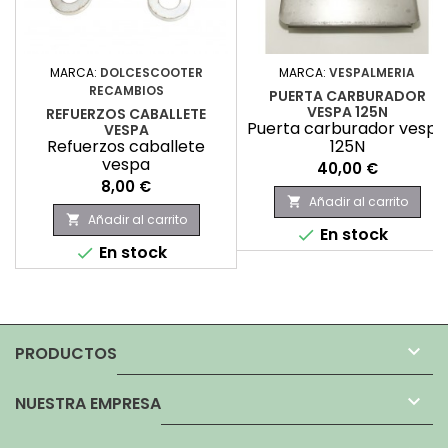
MARCA:
DOLCESCOOTER
MARCA:
VESPALMERIA
RECAMBIOS
PUERTA CARBURADOR
VESPA 125N
REFUERZOS CABALLETE
Puerta carburador vespa
VESPA
Refuerzos caballete
125N
vespa
Precio
40,00 €
Precio
8,00 €
Añadir al carrito

Añadir al carrito

En stock

En stock


PRODUCTOS

NUESTRA EMPRESA