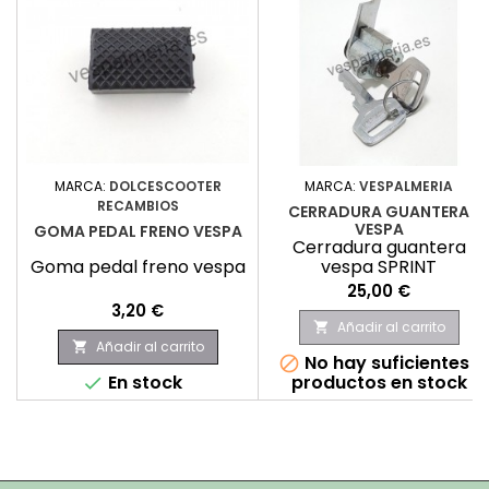
MARCA:
DOLCESCOOTER
MARCA:
VESPALMERIA
RECAMBIOS
CERRADURA GUANTERA
VESPA
GOMA PEDAL FRENO VESPA
Cerradura guantera
Goma pedal freno vespa
vespa SPRINT
Precio
25,00 €
Precio
3,20 €
Añadir al carrito

Añadir al carrito

No hay suficientes

En stock
productos en stock
