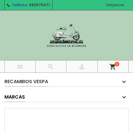
Teléfono:
680578471
Despieces
0



shopping_cart
RECAMBIOS VESPA
MARCAS