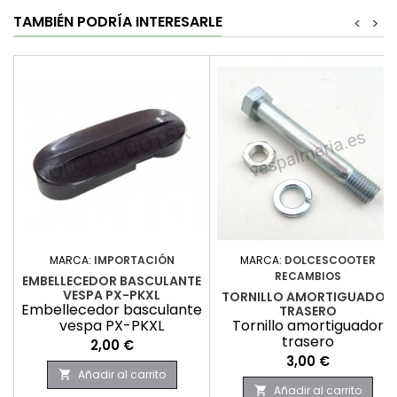
TAMBIÉN PODRÍA INTERESARLE
<
>
MARCA:
IMPORTACIÓN
MARCA:
DOLCESCOOTER
RECAMBIOS
EMBELLECEDOR BASCULANTE
VESPA PX-PKXL
TORNILLO AMORTIGUADOR
Embellecedor basculante
TRASERO
vespa PX-PKXL
Tornillo amortiguador
trasero
Precio
2,00 €
Precio
3,00 €
Añadir al carrito

Añadir al carrito
