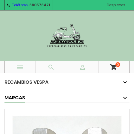
Teléfono:
680578471
Despieces
0



shopping_cart
RECAMBIOS VESPA
MARCAS