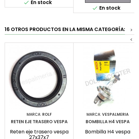
En stock

En stock

16 OTROS PRODUCTOS EN LA MISMA CATEGORÍA:
>
<
MARCA:
ROLF
MARCA:
VESPALMERIA
RETEN EJE TRASERO VESPA
BOMBILLA H4 VESPA
Reten eje trasero vespa
Bombilla H4 vespa
27x37x7