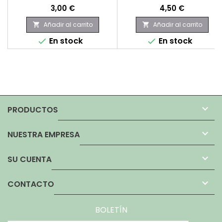
Precio
Precio
3,00 €
4,50 €
Añadir al carrito
Añadir al carrito


En stock
En stock



PRODUCTOS

NUESTRA EMPRESA

SU CUENTA

CONTACTO
BOLETÍN