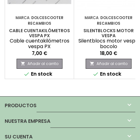
MARCA:
DOLCESCOOTER
MARCA:
DOLCESCOOTER
RECAMBIOS
RECAMBIOS
CABLE CUENTAKILÓMETROS
SILENTBLOCKS MOTOR
VESPA PX
VESPA
Cable cuentakilómetros
Silentblocs motor vespa
vespa PX
bocolo
Precio
Precio
7,00 €
18,00 €
Añadir al carrito
Añadir al carrito


En stock
En stock



PRODUCTOS

NUESTRA EMPRESA

SU CUENTA