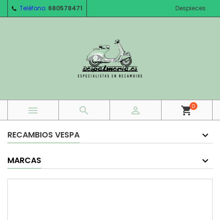
Teléfono:
680578471
Despieces
0



shopping_cart
RECAMBIOS VESPA
MARCAS