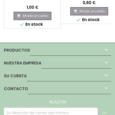
Precio
0,60 €
Precio
1,00 €
Añadir al carrito

Añadir al carrito

En stock

En stock


PRODUCTOS

NUESTRA EMPRESA

SU CUENTA

CONTACTO
BOLETÍN