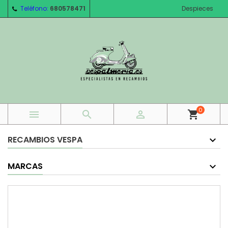
Teléfono:
680578471
Despieces
0



shopping_cart
RECAMBIOS VESPA
MARCAS