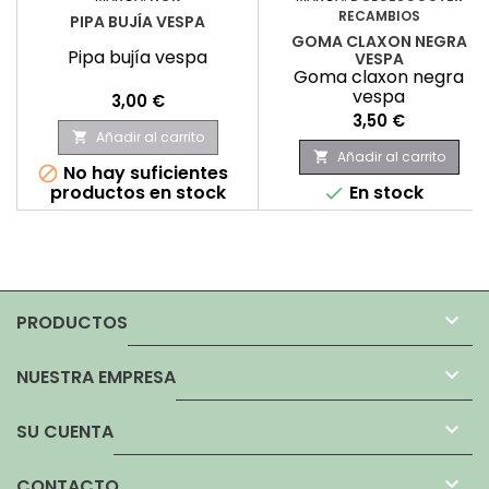
RECAMBIOS
PIPA BUJÍA VESPA
GOMA CLAXON NEGRA
Pipa bujía vespa
VESPA
Goma claxon negra
vespa
Precio
3,00 €
Precio
3,50 €
Añadir al carrito

Añadir al carrito

No hay suficientes

productos en stock
En stock


PRODUCTOS

NUESTRA EMPRESA

SU CUENTA

CONTACTO