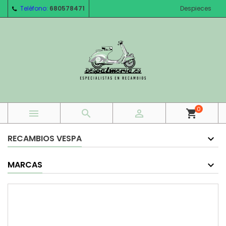
Teléfono:
680578471
Despieces
0



shopping_cart
RECAMBIOS VESPA
MARCAS