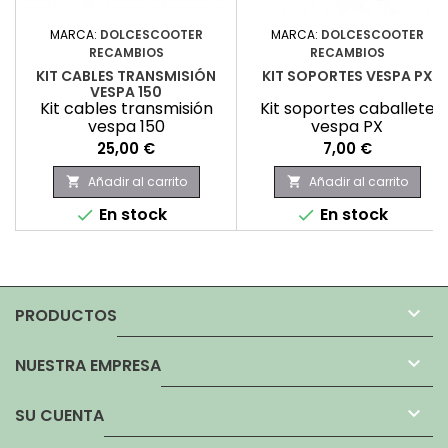
MARCA:
DOLCESCOOTER
MARCA:
DOLCESCOOTER
RECAMBIOS
RECAMBIOS
KIT CABLES TRANSMISIÓN
KIT SOPORTES VESPA PX
VESPA 150
Kit cables transmisión
Kit soportes caballete
vespa 150
vespa PX
Precio
Precio
25,00 €
7,00 €
Añadir al carrito
Añadir al carrito


En stock
En stock



PRODUCTOS

NUESTRA EMPRESA

SU CUENTA