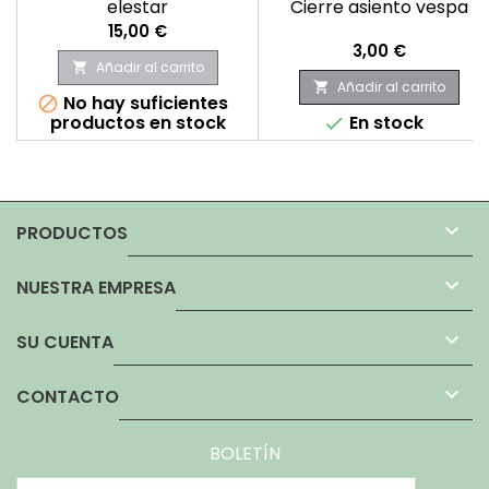
elestar
Cierre asiento vespa
Precio
15,00 €
Precio
3,00 €
Añadir al carrito

Añadir al carrito

No hay suficientes

productos en stock
En stock


PRODUCTOS

NUESTRA EMPRESA

SU CUENTA

CONTACTO
BOLETÍN