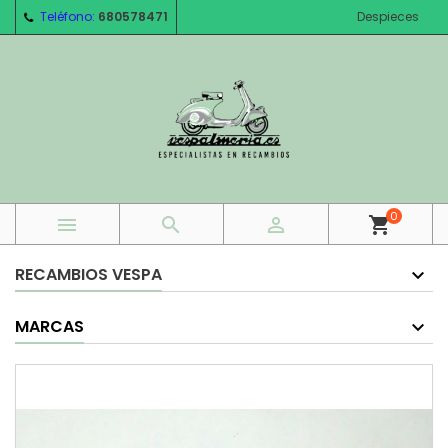
Teléfono:
680578471
Despieces
0



shopping_cart
RECAMBIOS VESPA
MARCAS