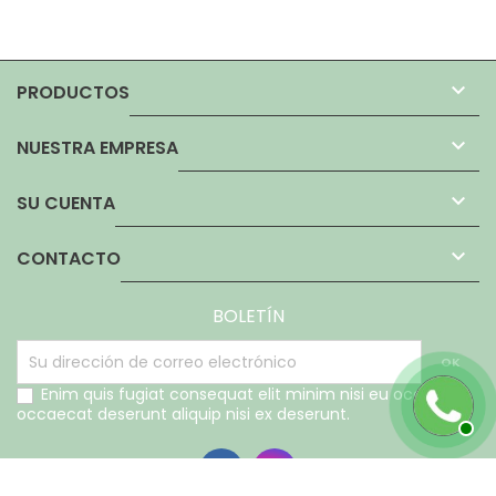

PRODUCTOS

NUESTRA EMPRESA

SU CUENTA

CONTACTO
BOLETÍN
Enim quis fugiat consequat elit minim nisi eu occaecat
occaecat deserunt aliquip nisi ex deserunt.