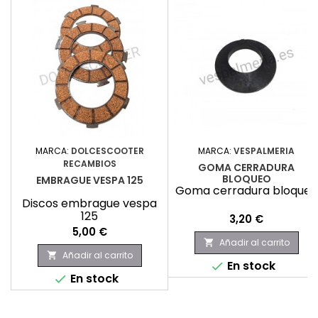
MARCA:
DOLCESCOOTER
MARCA:
VESPALMERIA
RECAMBIOS
GOMA CERRADURA
BLOQUEO
EMBRAGUE VESPA 125
Goma cerradura bloqueo
Discos embrague vespa
125
Precio
3,20 €
Precio
5,00 €
Añadir al carrito

Añadir al carrito

En stock

En stock
