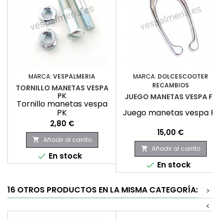
MARCA:
VESPALMERIA
MARCA:
DOLCESCOOTER
RECAMBIOS
TORNILLO MANETAS VESPA
PK
JUEGO MANETAS VESPA FL
Tornillo manetas vespa
PK
Juego manetas vespa FL
Precio
2,80 €
Precio
15,00 €
Añadir al carrito

Añadir al carrito

En stock

En stock

16 OTROS PRODUCTOS EN LA MISMA CATEGORÍA:
>
<