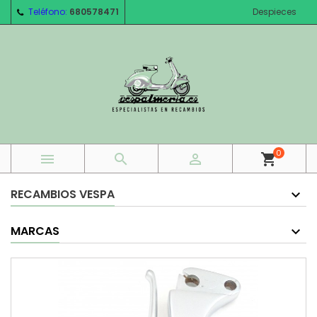
Teléfono:
680578471
Despieces
0



shopping_cart
RECAMBIOS VESPA
MARCAS