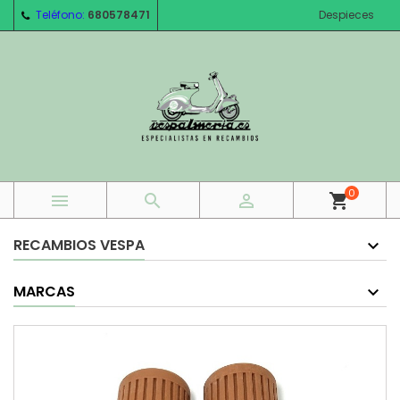
Teléfono:
680578471
Despieces
0



shopping_cart
RECAMBIOS VESPA
MARCAS