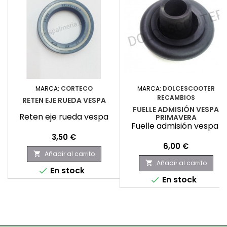
MARCA:
CORTECO
MARCA:
DOLCESCOOTER
RECAMBIOS
RETEN EJE RUEDA VESPA
FUELLE ADMISIÓN VESPA
Reten eje rueda vespa
PRIMAVERA
Fuelle admisión vespa
Precio
3,50 €
Precio
6,00 €
Añadir al carrito

Añadir al carrito

En stock

En stock
