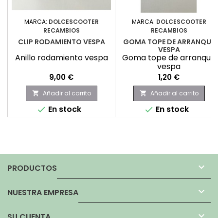
MARCA:
DOLCESCOOTER
MARCA:
DOLCESCOOTER
RECAMBIOS
RECAMBIOS
CLIP RODAMIENTO VESPA
GOMA TOPE DE ARRANQUE
VESPA
Anillo rodamiento vespa
Goma tope de arranque
vespa
Precio
Precio
9,00 €
1,20 €
Añadir al carrito
Añadir al carrito


En stock
En stock



PRODUCTOS

NUESTRA EMPRESA

SU CUENTA