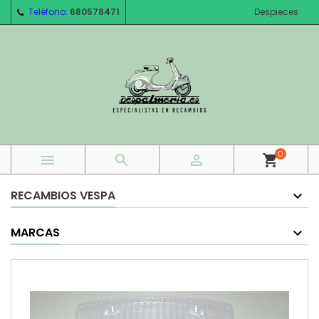
Teléfono:
680578471
Despieces
0



shopping_cart
RECAMBIOS VESPA
MARCAS