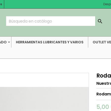
es
Desp

ADO
HERRAMIENTAS LUBRICANTES Y VARIOS
OUTLET V
Roda
Nuestr
Rodami
5,00