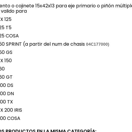
nto o cojinete 15x42x13 para eje primario o piñón múltipl
 valido para
X 125
25 T5
125 COSA
50 SPRINT (a partir del num de chasis
04C177000)
50 GS
X 150
60
60 GT
200 DS
200 DN
200 TX
X 200 IRIS
200 COSA
OS PRODUCTOS EN LA MISMA CATEGORÍA: