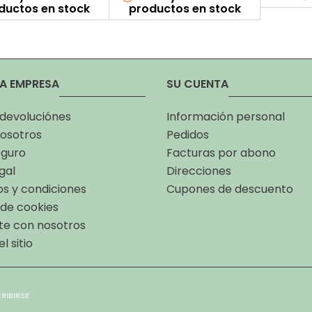
ductos en stock
productos en stock
A EMPRESA
SU CUENTA
 devoluciónes
Información personal
osotros
Pedidos
eguro
Facturas por abono
gal
Direcciones
s y condiciones
Cupones de descuento
a de cookies
te con nosotros
l sitio