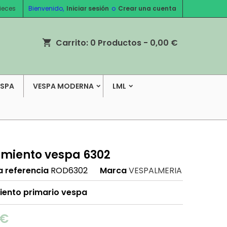
ieces
Bienvenido,
Iniciar sesión
o
Crear una cuenta
Carrito:
0
Productos - 0,00 €
shopping_cart
ESPA
VESPA MODERNA
LML
miento vespa 6302
a referencia
ROD6302
Marca
VESPALMERIA
ento primario vespa
 €