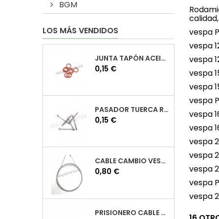
BGM
Rodamie
calidad,
LOS MÁS VENDIDOS
vespa P
vespa 1
JUNTA TAPÓN ACEITE VESPA
vespa 
Precio
0,15 €
vespa 1
vespa 1
vespa P
PASADOR TUERCA RUEDA VESPA
vespa 1
Precio
0,15 €
vespa 1
vespa 
vespa 
CABLE CAMBIO VESPA
vespa 
Precio
0,80 €
vespa P
vespa 
PRISIONERO CABLE CAMBIO VESPA
16 OTR