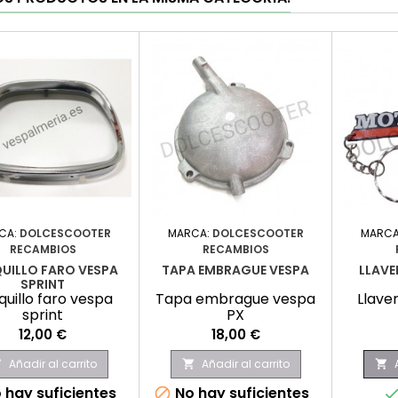
CA:
DOLCESCOOTER
MARCA:
DOLCESCOOTER
MARCA
RECAMBIOS
RECAMBIOS
UILLO FARO VESPA
TAPA EMBRAGUE VESPA
LLAV
SPRINT
quillo faro vespa
Tapa embrague vespa
Llav
sprint
PX
Precio
Precio
12,00 €
18,00 €
Añadir al carrito
Añadir al carrito



 hay suficientes
No hay suficientes
