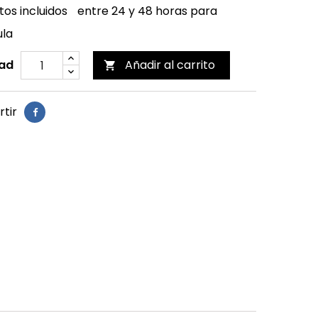
os incluidos
entre 24 y 48 horas para
ula
ad
Añadir al carrito

tir