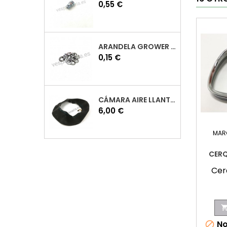
Precio
0,55 €
ARANDELA GROWER M7 INOX VESPA
Precio
0,15 €
CÁMARA AIRE LLANTA 10 VESPA
Precio
6,00 €
MAR
CERQ
Cer
No
