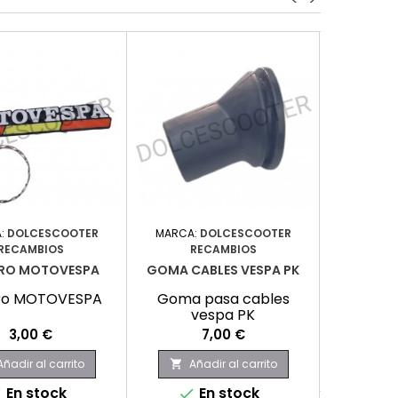
:
DOLCESCOOTER
MARCA:
DOLCESCOOTER
MARC
RECAMBIOS
RECAMBIOS
INTERMIT
ERO MOTOVESPA
GOMA CABLES VESPA PK
Intermi
ero MOTOVESPA
Goma pasa cables
ve
vespa PK
P
Precio
Precio
3,00 €
7,00 €
Aña

Añadir al carrito
Añadir al carrito

E

En stock
En stock

