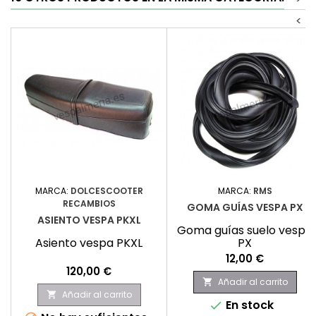
<
MARCA:
DOLCESCOOTER
MARCA:
RMS
RECAMBIOS
GOMA GUÍAS VESPA PX
ASIENTO VESPA PKXL
Goma guías suelo vespa
Asiento vespa PKXL
PX
Precio
12,00 €
Precio
120,00 €
Añadir al carrito

Añadir al carrito

En stock
