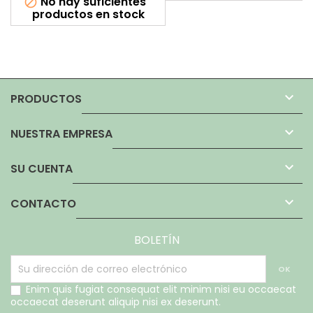
No hay suficientes

productos en stock

PRODUCTOS

NUESTRA EMPRESA

SU CUENTA

CONTACTO
BOLETÍN
Enim quis fugiat consequat elit minim nisi eu occaecat
occaecat deserunt aliquip nisi ex deserunt.