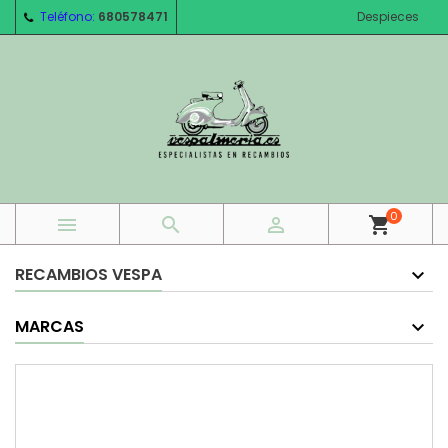
Teléfono:
680578471
Despieces
0



shopping_cart
RECAMBIOS VESPA
MARCAS