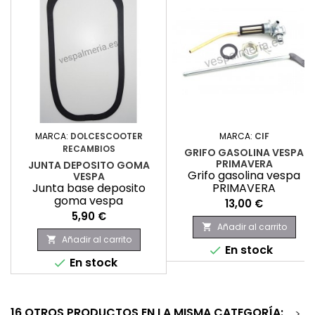
MARCA:
DOLCESCOOTER
MARCA:
CIF
RECAMBIOS
GRIFO GASOLINA VESPA
PRIMAVERA
JUNTA DEPOSITO GOMA
Grifo gasolina vespa
VESPA
Junta base deposito
PRIMAVERA
goma vespa
Precio
13,00 €
Precio
5,90 €
Añadir al carrito

Añadir al carrito

En stock

En stock

16 OTROS PRODUCTOS EN LA MISMA CATEGORÍA:
>