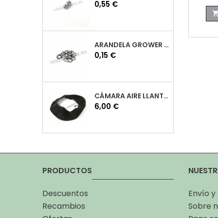
Precio
0,55 €
ARANDELA GROWER M7 INOX VESPA
Precio
0,15 €
CÁMARA AIRE LLANTA 10 VESPA
Precio
6,00 €
PRODUCTOS
NUESTR
Descuentos
Envío y
Recambios
Sobre n