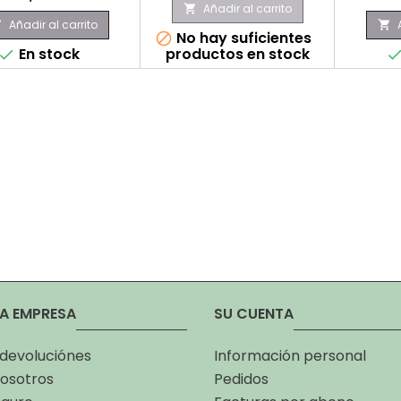
Añadir al carrito

Añadir al carrito


No hay suficientes

En stock
productos en stock

A EMPRESA
SU CUENTA
 devoluciónes
Información personal
osotros
Pedidos