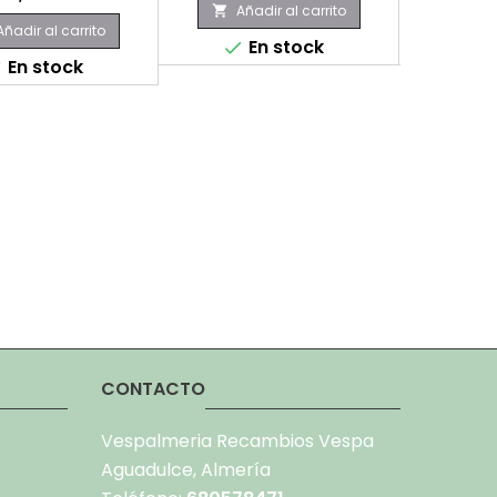
Añadir al carrito
Aña


Añadir al carrito
En stock
E


En stock

CONTACTO
Vespalmeria Recambios Vespa
Aguadulce, Almería