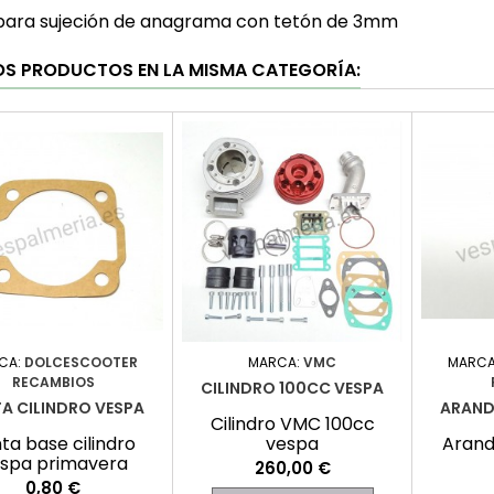
para sujeción de anagrama con tetón de 3mm
OS PRODUCTOS EN LA MISMA CATEGORÍA:
CA:
DOLCESCOOTER
MARCA:
VMC
MARCA
RECAMBIOS
CILINDRO 100CC VESPA
A CILINDRO VESPA
ARAND
Cilindro VMC 100cc
ta base cilindro
vespa
Arand
spa primavera
Precio
260,00 €
Precio
0,80 €