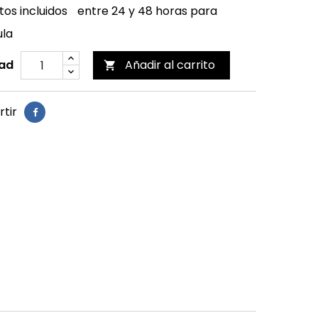
os incluidos
entre 24 y 48 horas para
ula
ad
Añadir al carrito

tir