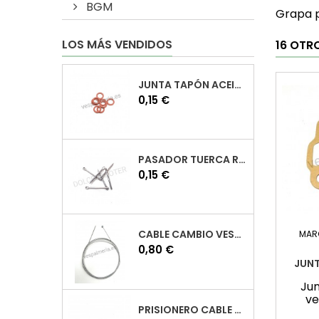
BGM
Grapa 
LOS MÁS VENDIDOS
16 OTR
JUNTA TAPÓN ACEITE VESPA
Precio
0,15 €
PASADOR TUERCA RUEDA VESPA
Precio
0,15 €
CABLE CAMBIO VESPA
MAR
Precio
0,80 €
JUNT
Jun
ve
PRISIONERO CABLE CAMBIO VESPA