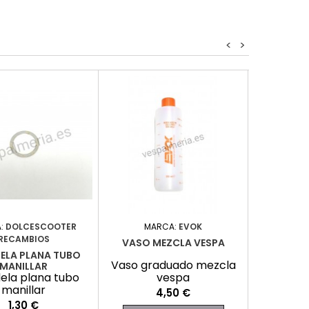
<
>
:
DOLCESCOOTER
MARCA:
EVOK
MARCA
RECAMBIOS
VASO MEZCLA VESPA
TUERCA 
ELA PLANA TUBO
Vaso graduado mezcla
Tuerca 
MANILLAR
ela plana tubo
vespa
manillar
Precio
4,50 €
Precio
1,30 €