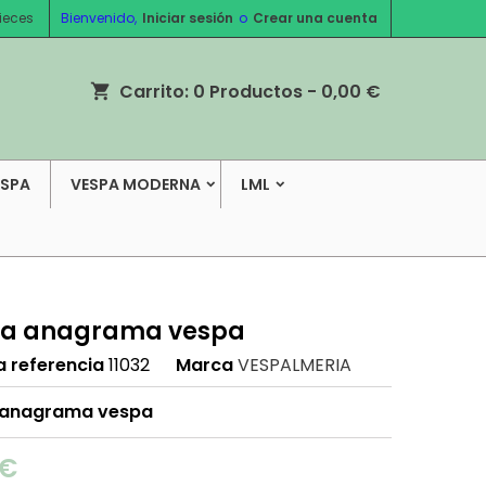
ieces
Bienvenido,
Iniciar sesión
o
Crear una cuenta
Carrito:
0
Productos - 0,00 €
shopping_cart
ESPA
VESPA MODERNA
LML
a anagrama vespa
a referencia
11032
Marca
VESPALMERIA
 anagrama vespa
 €