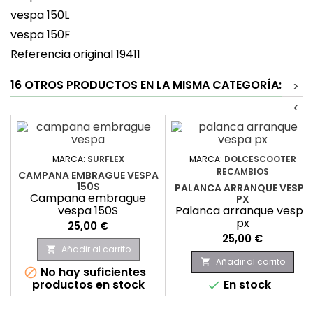
vespa 150L
vespa 150F
Referencia original 19411
16 OTROS PRODUCTOS EN LA MISMA CATEGORÍA:
>
<
MARCA:
SURFLEX
MARCA:
DOLCESCOOTER
RECAMBIOS
CAMPANA EMBRAGUE VESPA
150S
PALANCA ARRANQUE VESPA
Campana embrague
PX
vespa 150S
Palanca arranque vespa
px
Precio
25,00 €
Precio
25,00 €
Añadir al carrito

Añadir al carrito

No hay suficientes

productos en stock
En stock
