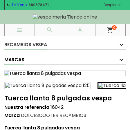
Teléfono:
680578471
Despieces
0



shopping_cart
RECAMBIOS VESPA
MARCAS
Tuerca llanta 8 pulgadas vespa
Nuestra referencia
16042
Marca
DOLCESCOOTER RECAMBIOS
Tuerca llanta 8 pulgadas vespa