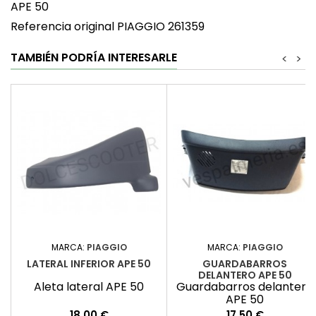
APE 50
Referencia original PIAGGIO 261359
TAMBIÉN PODRÍA INTERESARLE
<
>
MARCA:
PIAGGIO
MARCA:
PIAGGIO
LATERAL INFERIOR APE 50
GUARDABARROS
DELANTERO APE 50
Aleta lateral APE 50
Guardabarros delantero
APE 50
Precio
Precio
18,00 €
17,50 €