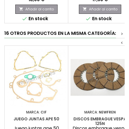
Añadir al carrito
Añadir al carrito


En stock
En stock


16 OTROS PRODUCTOS EN LA MISMA CATEGORÍA:
>
<
MARCA:
CIF
MARCA:
NEWFREN
JUEGO JUNTAS APE 50
DISCOS EMBRAGUE VESPA
125N
Juego juntas ape 50
Discos embrague vespa