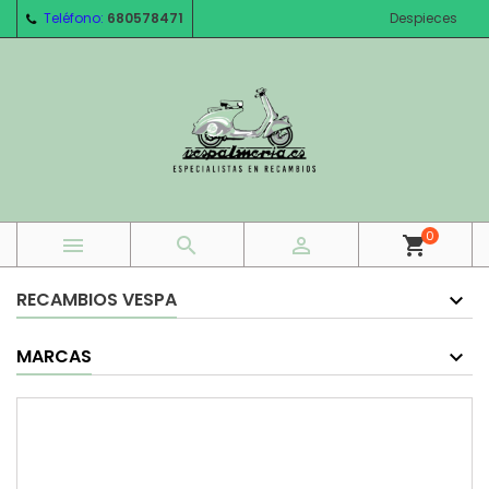
Teléfono:
680578471
Despieces
0



shopping_cart
RECAMBIOS VESPA
MARCAS