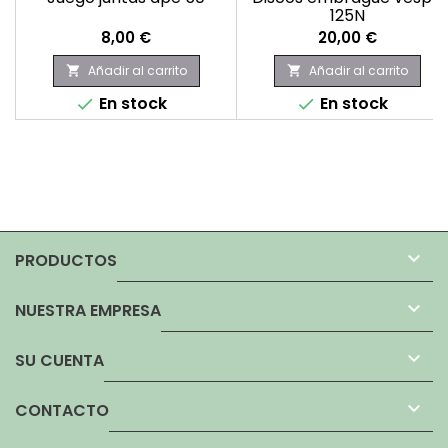
125N
Precio
Precio
8,00 €
20,00 €
Añadir al carrito
Añadir al carrito


En stock
En stock



PRODUCTOS

NUESTRA EMPRESA

SU CUENTA

CONTACTO