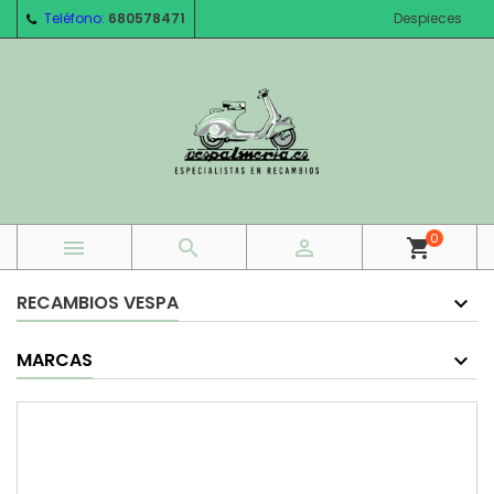
Teléfono:
680578471
Despieces
0



shopping_cart
RECAMBIOS VESPA
MARCAS