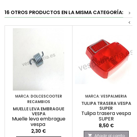
16 OTROS PRODUCTOS EN LA MISMA CATEGORÍA:
>
<
MARCA:
DOLCESCOOTER
MARCA:
VESPALMERIA
RECAMBIOS
TULIPA TRASERA VESPA
SUPER
MUELLE LEVA EMBRAGUE
Tulipa trasera vespa
VESPA
Muelle leva embrague
SUPER
vespa
Precio
8,50 €
Precio
2,30 €
Añadir al carrito
