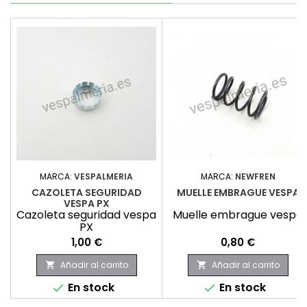
MARCA:
VESPALMERIA
MARCA:
NEWFREN
CAZOLETA SEGURIDAD
MUELLE EMBRAGUE VESPA
VESPA PX
Cazoleta seguridad vespa
Muelle embrague vespa
PX
Precio
Precio
1,00 €
0,80 €
Añadir al carrito
Añadir al carrito


En stock
En stock

