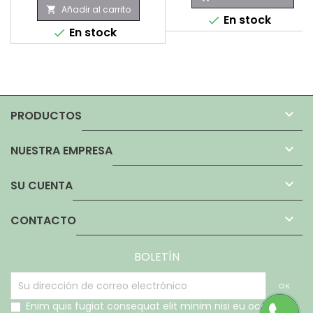
Añadir al carrito

En stock

En stock


PRODUCTOS

NUESTRA EMPRESA

SU CUENTA

CONTACTO
BOLETÍN
Enim quis fugiat consequat elit minim nisi eu occaecat