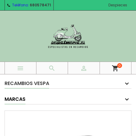
Teléfono:
680578471
Despieces
0



shopping_cart
RECAMBIOS VESPA
MARCAS