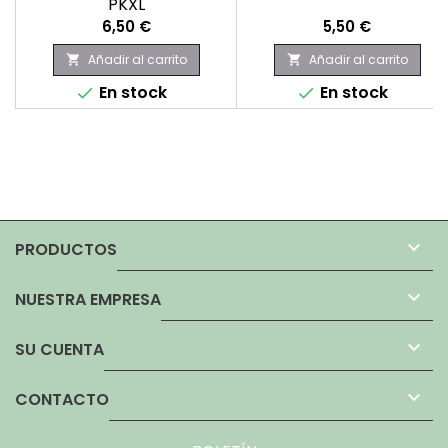
PKXL
Precio
Precio
6,50 €
5,50 €
Añadir al carrito
Añadir al carrito


En stock
En stock



PRODUCTOS

NUESTRA EMPRESA

SU CUENTA

CONTACTO