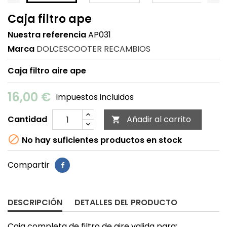
Caja filtro ape
Nuestra referencia
AP031
Marca
DOLCESCOOTER RECAMBIOS
Caja filtro aire ape
16,00 €
Impuestos incluidos
Cantidad
Añadir al carrito


No hay suficientes productos en stock
Compartir
DESCRIPCIÓN
DETALLES DEL PRODUCTO
Caja completa de filtro de aire valida para: