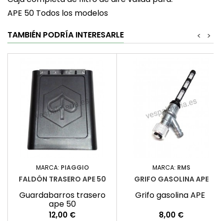
APE 50 Todos los modelos
TAMBIÉN PODRÍA INTERESARLE
<
>
MARCA:
PIAGGIO
MARCA:
RMS
FALDÓN TRASERO APE 50
GRIFO GASOLINA APE
Guardabarros trasero
Grifo gasolina APE
ape 50
Precio
Precio
12,00 €
8,00 €