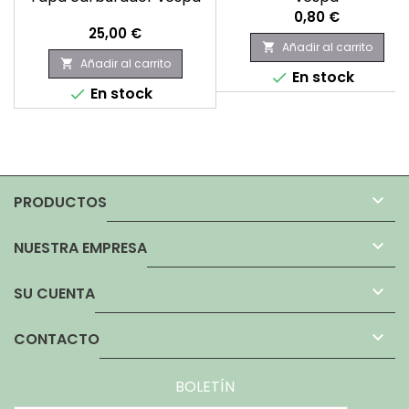
Precio
0,80 €
Precio
25,00 €
Añadir al carrito

Añadir al carrito

En stock

En stock


PRODUCTOS

NUESTRA EMPRESA

SU CUENTA

CONTACTO
BOLETÍN