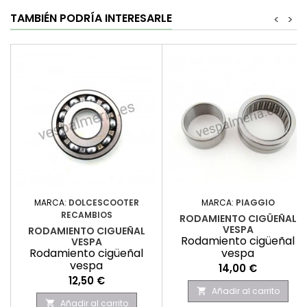
TAMBIÉN PODRÍA INTERESARLE
<
>
MARCA:
DOLCESCOOTER
MARCA:
PIAGGIO
RECAMBIOS
RODAMIENTO CIGÜEÑAL
VESPA
RODAMIENTO CIGUEÑAL
Rodamiento cigüeñal
VESPA
Rodamiento cigüeñal
vespa
vespa
Precio
14,00 €
Precio
12,50 €
Añadir al carrito

Añadir al carrito
