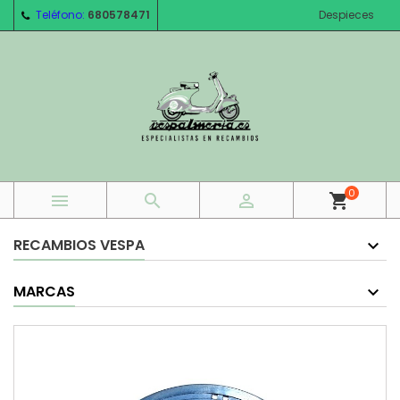
Teléfono:
680578471
Despieces
0



shopping_cart
RECAMBIOS VESPA
MARCAS