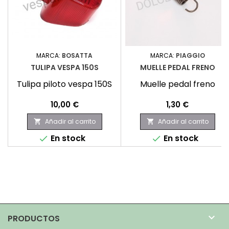
MARCA:
BOSATTA
MARCA:
PIAGGIO
TULIPA VESPA 150S
MUELLE PEDAL FRENO
Tulipa piloto vespa 150S
Muelle pedal freno
Precio
Precio
10,00 €
1,30 €
Añadir al carrito
Añadir al carrito


En stock
En stock



PRODUCTOS