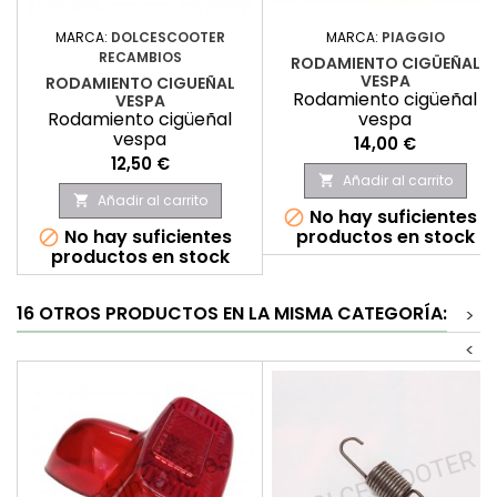
MARCA:
DOLCESCOOTER
MARCA:
PIAGGIO
RECAMBIOS
RODAMIENTO CIGÜEÑAL
VESPA
RODAMIENTO CIGUEÑAL
Rodamiento cigüeñal
VESPA
Rodamiento cigüeñal
vespa
vespa
Precio
14,00 €
Precio
12,50 €
Añadir al carrito

Añadir al carrito

No hay suficientes

No hay suficientes
productos en stock

productos en stock
16 OTROS PRODUCTOS EN LA MISMA CATEGORÍA:
>
<