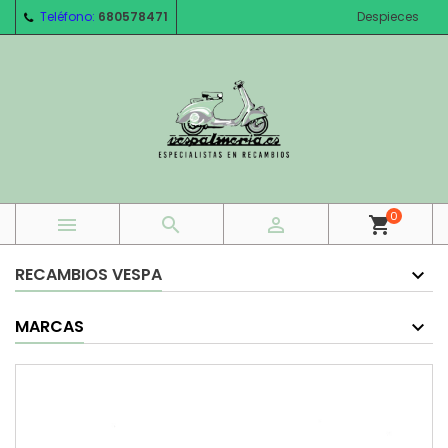
Teléfono:
680578471
Despieces
0



shopping_cart
RECAMBIOS VESPA
MARCAS