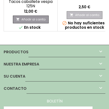
Tacos caballete vespa
125N
Precio
2,50 €
Precio
12,00 €
Añadir al carrito

Añadir al carrito

No hay suficientes

En stock
productos en stock


PRODUCTOS

NUESTRA EMPRESA

SU CUENTA

CONTACTO
BOLETÍN