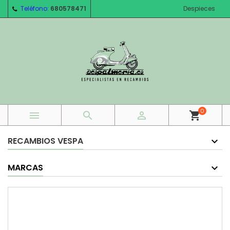
Teléfono:
680578471
Despieces
0



shopping_cart
RECAMBIOS VESPA
MARCAS