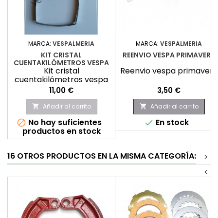
MARCA:
VESPALMERIA
MARCA:
VESPALMERIA
KIT CRISTAL
REENVIO VESPA PRIMAVERA
CUENTAKILÓMETROS VESPA
Kit cristal
Reenvio vespa primavera
cuentakilómetros vespa
Precio
Precio
11,00 €
3,50 €
Añadir al carrito
Añadir al carrito


No hay suficientes
En stock


productos en stock
16 OTROS PRODUCTOS EN LA MISMA CATEGORÍA:
>
<