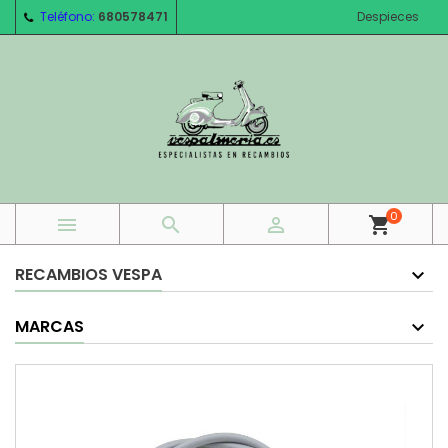
Teléfono:
680578471
Despieces
0



shopping_cart
RECAMBIOS VESPA
MARCAS