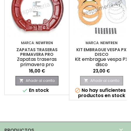
MARCA:
NEWFREN
MARCA:
NEWFREN
ZAPATAS TRASERAS
KIT EMBRAGUE VESPA PX
PRIMAVERA PRO
DISCO
Zapatas traseras
Kit embrague vespa PX
primavera pro
disco
Precio
Precio
16,00 €
23,00 €
Añadir al carrito
Añadir al carrito


En stock
No hay suficientes


productos en stock

PRODUCTOS