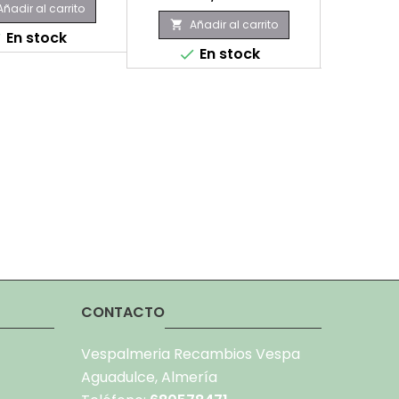
Añadir al carrito
Añadir al carrito
Aña


En stock

En stock
E


CONTACTO
Vespalmeria Recambios Vespa
Aguadulce, Almería