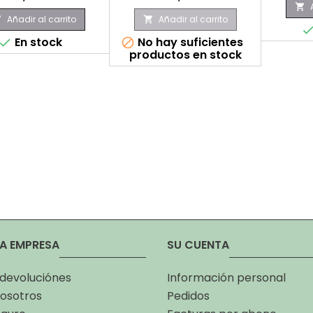

Añadir al carrito
Añadir al carrito


En stock
No hay suficientes


productos en stock
A EMPRESA
SU CUENTA
 devoluciónes
Información personal
osotros
Pedidos