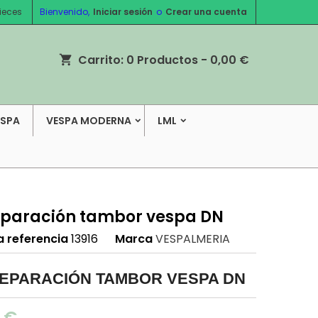
ieces
Bienvenido,
Iniciar sesión
o
Crear una cuenta
Carrito:
0
Productos - 0,00 €
shopping_cart
ESPA
VESPA MODERNA
LML
reparación tambor vespa DN
a referencia
13916
Marca
VESPALMERIA
REPARACIÓN TAMBOR VESPA DN
0 €