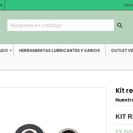
es
Desp

ADO
HERRAMIENTAS LUBRICANTES Y VARIOS
OUTLET V
Kit 
Nuestr
KIT 
13,0