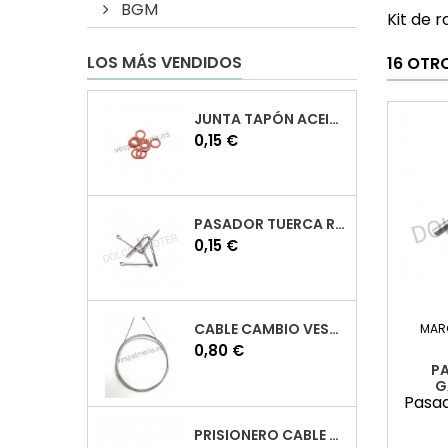
BGM
Kit de 
LOS MÁS VENDIDOS
16 OTR
JUNTA TAPÓN ACEITE VESPA
Precio
0,15 €
PASADOR TUERCA RUEDA VESPA
Precio
0,15 €
CABLE CAMBIO VESPA
MAR
Precio
0,80 €
P
G
Pasad
PRISIONERO CABLE CAMBIO VESPA