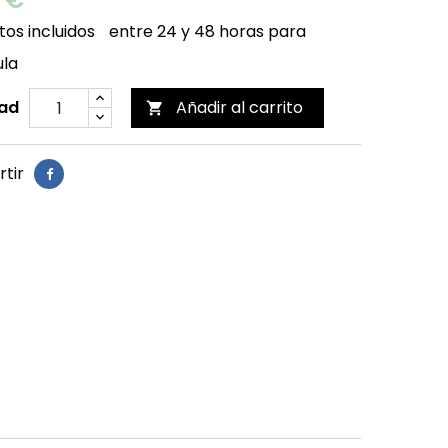
os incluidos
entre 24 y 48 horas para
ula
ad
Añadir al carrito

tir