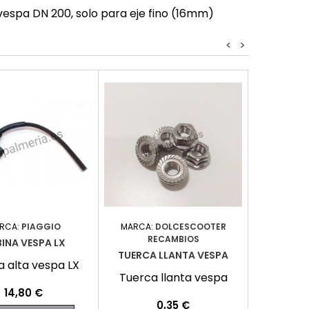
vespa DN 200, solo para eje fino (16mm)
<
>
RCA:
PIAGGIO
MARCA:
DOLCESCOOTER
MARCA:
RECAMBIOS
RE
INA VESPA LX
TUERCA LLANTA VESPA
CONDEN
a alta vespa LX
Tuerca llanta vespa
Conden
Precio
14,80 €
Precio
P
0,35 €