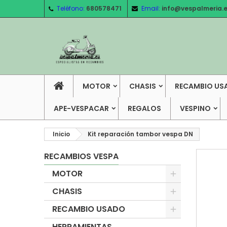
Teléfono:
680578471
Email:
info@vespalmeria.
MOTOR
CHASIS
RECAMBIO US
APE-VESPACAR
REGALOS
VESPINO
Inicio
Kit reparación tambor vespa DN
RECAMBIOS VESPA
MOTOR
CHASIS
RECAMBIO USADO
HERRAMIENTAS