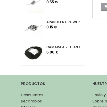
Precio
0,55 €
ARANDELA GROWER M7 INOX VESPA
Precio
0,15 €
CÁMARA AIRE LLANTA 10 VESPA
Precio
6,00 €
PRODUCTOS
NUESTR
Descuentos
Envío y
Recambios
Sobre n