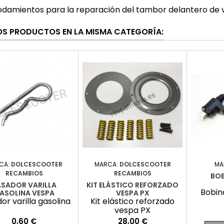
rodamientos para la reparación del tambor delantero de 
OS PRODUCTOS EN LA MISMA CATEGORÍA:
CA:
DOLCESCOOTER
MARCA:
DOLCESCOOTER
MA
RECAMBIOS
RECAMBIOS
BOB
ASADOR VARILLA
KIT ELÁSTICO REFORZADO
Bobin
ASOLINA VESPA
VESPA PX
or varilla gasolina
Kit elástico reforzado
vespa PX
Precio
Precio
0,60 €
28,00 €