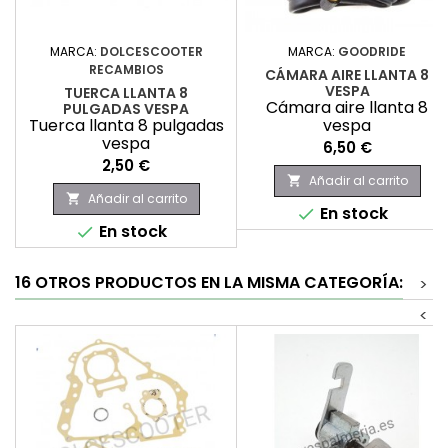
MARCA:
DOLCESCOOTER
MARCA:
GOODRIDE
RECAMBIOS
CÁMARA AIRE LLANTA 8
VESPA
TUERCA LLANTA 8
Cámara aire llanta 8
PULGADAS VESPA
Tuerca llanta 8 pulgadas
vespa
vespa
Precio
6,50 €
Precio
2,50 €
Añadir al carrito

Añadir al carrito

En stock

En stock

16 OTROS PRODUCTOS EN LA MISMA CATEGORÍA:
>
<