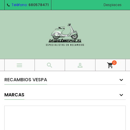
Teléfono:
680578471
Despieces
0



shopping_cart
RECAMBIOS VESPA
MARCAS