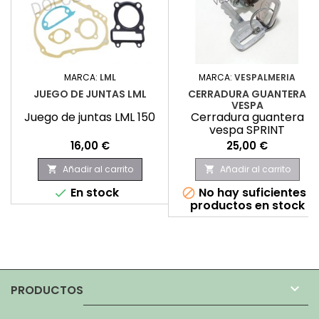
MARCA:
LML
MARCA:
VESPALMERIA
JUEGO DE JUNTAS LML
CERRADURA GUANTERA
VESPA
Juego de juntas LML 150
Cerradura guantera
vespa SPRINT
Precio
Precio
16,00 €
25,00 €
Añadir al carrito
Añadir al carrito


En stock
No hay suficientes


productos en stock

PRODUCTOS