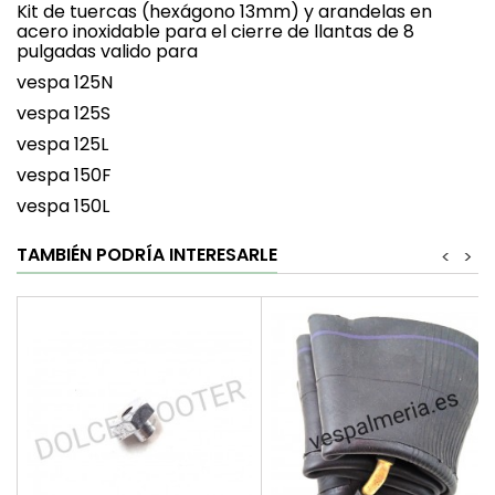
Kit de tuercas (hexágono 13mm) y arandelas en
acero inoxidable para el cierre de llantas de 8
pulgadas valido para
vespa 125N
vespa 125S
vespa 125L
vespa 150F
vespa 150L
TAMBIÉN PODRÍA INTERESARLE
<
>