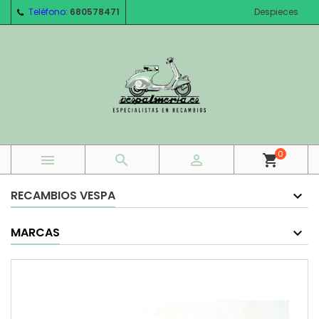
Teléfono:
680578471
Despieces
0



shopping_cart
RECAMBIOS VESPA
MARCAS