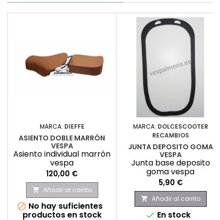
MARCA:
DIEFFE
MARCA:
DOLCESCOOTER
RECAMBIOS
ASIENTO DOBLE MARRÓN
VESPA
JUNTA DEPOSITO GOMA
Asiento individual marrón
VESPA
vespa
Junta base deposito
goma vespa
Precio
120,00 €
Precio
5,90 €
Añadir al carrito

Añadir al carrito

No hay suficientes

productos en stock
En stock
