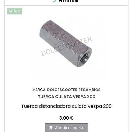
En stock

Nuevo
MARCA:
DOLCESCOOTER RECAMBIOS
TUERCA CULATA VESPA 200
Tuerca distanciadora culata vespa 200
Precio
3,00 €
Añadir al carrito
