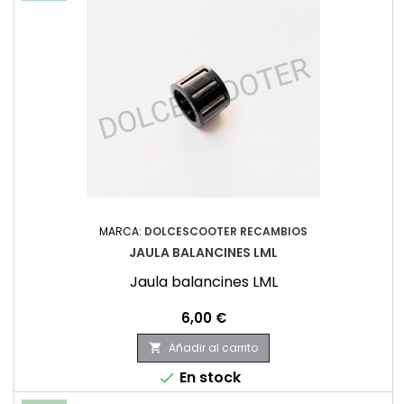
MARCA:
DOLCESCOOTER RECAMBIOS
JAULA BALANCINES LML
Jaula balancines LML
Precio
6,00 €
Añadir al carrito

En stock
