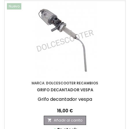
Nuevo
MARCA:
DOLCESCOOTER RECAMBIOS
GRIFO DECANTADOR VESPA
Grifo decantador vespa
Precio
16,00 €
Añadir al carrito
