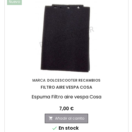
Nuevo
MARCA:
DOLCESCOOTER RECAMBIOS
FILTRO AIRE VESPA COSA
Espuma Filtro aire vespa Cosa
Precio
7,00 €
Añadir al carrito

En stock
