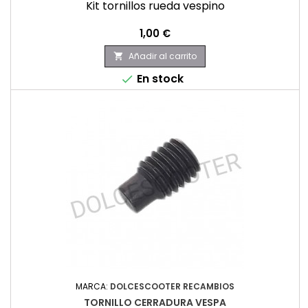
Kit tornillos rueda vespino
Precio
1,00 €
Añadir al carrito

En stock

MARCA:
DOLCESCOOTER RECAMBIOS
TORNILLO CERRADURA VESPA