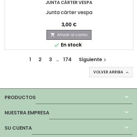
JUNTA CÁRTER VESPA
Junta cárter vespa
Precio
3,00 €
Añadir al carrito

En stock

1
2
3
…
174
Siguiente

VOLVER ARRIBA


PRODUCTOS

NUESTRA EMPRESA

SU CUENTA