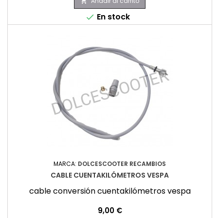
Añadir al carrito

En stock

MARCA:
DOLCESCOOTER RECAMBIOS
CABLE CUENTAKILÓMETROS VESPA
cable conversión cuentakilómetros vespa
Precio
9,00 €