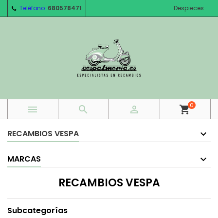
Teléfono:
680578471
Despieces
0



shopping_cart
RECAMBIOS VESPA
MARCAS
RECAMBIOS VESPA
Subcategorías