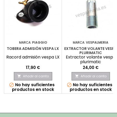
MARCA:
PIAGGIO
MARCA:
VESPALMERIA
TOBERA ADMISIÓN VESPA LX
EXTRACTOR VOLANTE VESPA
PLURIMATIC
Racord admisión vespa LX
Extractor volante vespa
plurimatic
Precio
Precio
17,90 €
24,00 €
Añadir al carrito
Añadir al carrito


No hay suficientes
No hay suficientes


productos en stock
productos en stock