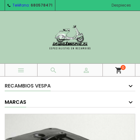
Teléfono:
680578471
Despieces
0



shopping_cart
RECAMBIOS VESPA
MARCAS