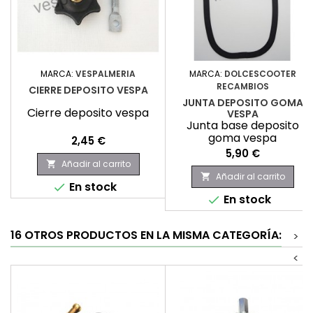
MARCA:
VESPALMERIA
MARCA:
DOLCESCOOTER
RECAMBIOS
CIERRE DEPOSITO VESPA
JUNTA DEPOSITO GOMA
Cierre deposito vespa
VESPA
Junta base deposito
goma vespa
Precio
2,45 €
Precio
5,90 €
Añadir al carrito

Añadir al carrito

En stock

En stock

16 OTROS PRODUCTOS EN LA MISMA CATEGORÍA:
>
<