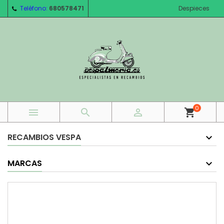
Teléfono:
680578471
Despieces
0



shopping_cart
RECAMBIOS VESPA
MARCAS