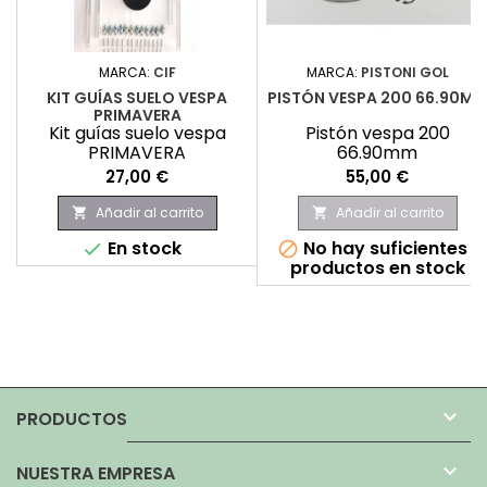
MARCA:
CIF
MARCA:
PISTONI GOL
KIT GUÍAS SUELO VESPA
PISTÓN VESPA 200 66.90M
PRIMAVERA
Kit guías suelo vespa
Pistón vespa 200
PRIMAVERA
66.90mm
Precio
Precio
27,00 €
55,00 €
Añadir al carrito
Añadir al carrito


En stock
No hay suficientes


productos en stock

PRODUCTOS

NUESTRA EMPRESA