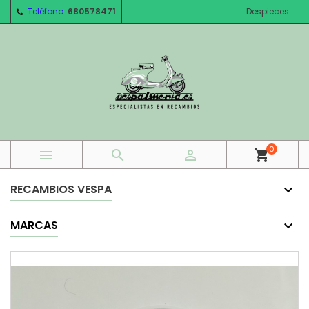
Teléfono:
680578471
Despieces
0



shopping_cart
RECAMBIOS VESPA
MARCAS