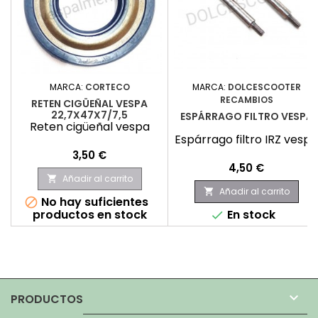
MARCA:
CORTECO
MARCA:
DOLCESCOOTER
RECAMBIOS
RETEN CIGÜEÑAL VESPA
22,7X47X7/7,5
ESPÁRRAGO FILTRO VESPA
Reten cigüeñal vespa
Espárrago filtro IRZ vespa
Precio
3,50 €
Precio
4,50 €
Añadir al carrito

Añadir al carrito

No hay suficientes

productos en stock
En stock


PRODUCTOS