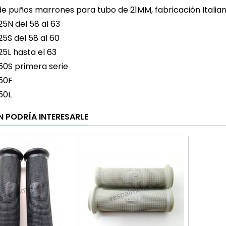
de puños marrones para tubo de 21MM, fabricación Italian
25N del 58 al 63
25S del 58 al 60
25L hasta el 63
50S primera serie
50F
50L
N PODRÍA INTERESARLE