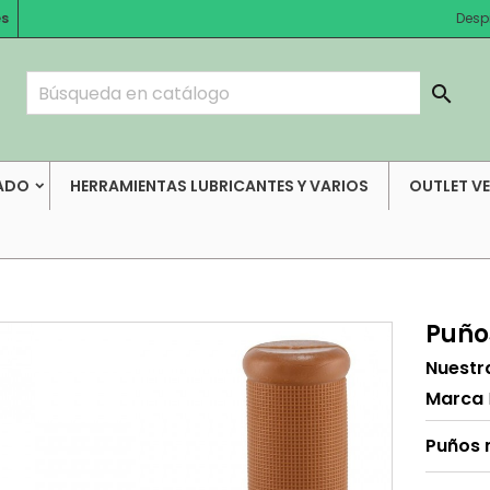
es
Desp

ADO
HERRAMIENTAS LUBRICANTES Y VARIOS
OUTLET V
Puño
Nuestr
Marca
Puños 