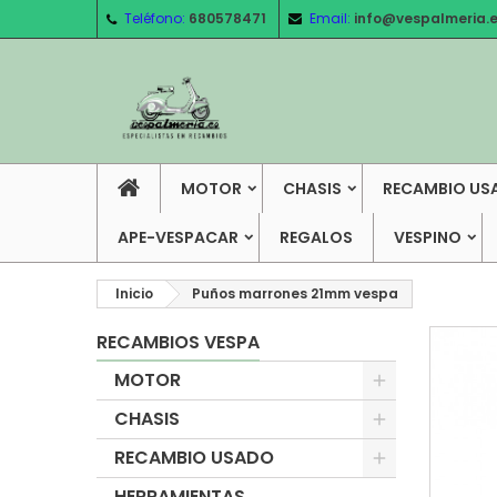
Teléfono:
680578471
Email:
info@vespalmeria.
MOTOR
CHASIS
RECAMBIO US
APE-VESPACAR
REGALOS
VESPINO
Inicio
Puños marrones 21mm vespa
RECAMBIOS VESPA
MOTOR
CHASIS
RECAMBIO USADO
HERRAMIENTAS