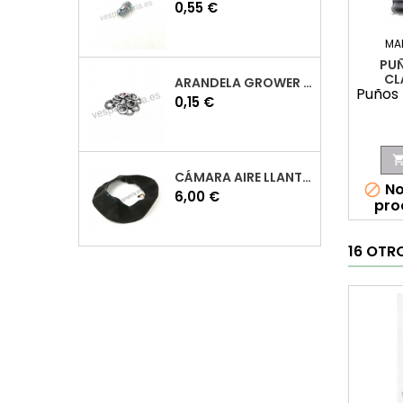
Precio
0,55 €
MA
PUÑ
CL
ARANDELA GROWER M7 INOX VESPA
Puños 
Precio
0,15 €
CÁMARA AIRE LLANTA 10 VESPA
No

Precio
6,00 €
pro
16 OTR