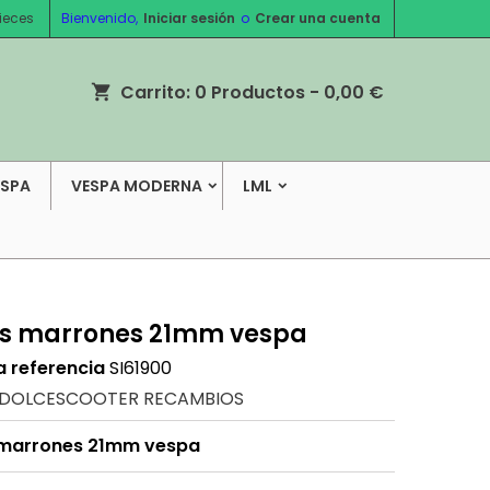
ieces
Bienvenido,
Iniciar sesión
o
Crear una cuenta
Carrito:
0
Productos - 0,00 €
shopping_cart
ESPA
VESPA MODERNA
LML
s marrones 21mm vespa
a referencia
SI61900
DOLCESCOOTER RECAMBIOS
marrones 21mm vespa