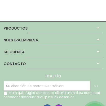

PRODUCTOS

NUESTRA EMPRESA

SU CUENTA

CONTACTO
BOLETÍN
Enim quis fugiat consequat elit minim nisi eu occaecat
occaecat deserunt aliquip nisi ex deserunt.