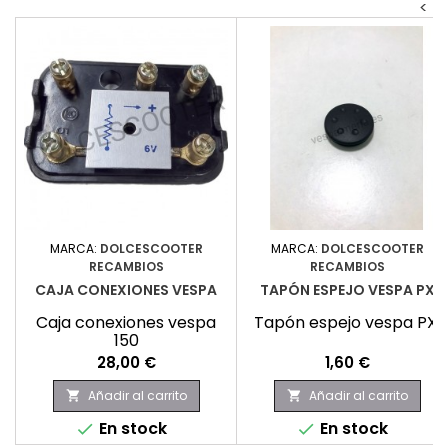
<
MARCA:
DOLCESCOOTER
MARCA:
DOLCESCOOTER
RECAMBIOS
RECAMBIOS
CAJA CONEXIONES VESPA
TAPÓN ESPEJO VESPA PX
Caja conexiones vespa
Tapón espejo vespa PX
150
Precio
Precio
28,00 €
1,60 €
Añadir al carrito
Añadir al carrito


En stock
En stock

