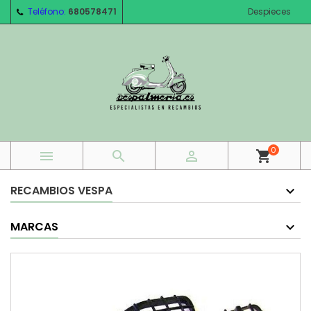
Teléfono:
680578471
Despieces
0



shopping_cart
RECAMBIOS VESPA
MARCAS