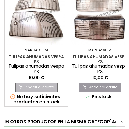
MARCA:
SIEM
MARCA:
SIEM
TULIPAS AHUMADAS VESPA
TULIPAS AHUMADAS VESPA
PX
PX
Tulipas ahumadas vespa
Tulipas ahumadas vespa
PX
PX
Precio
Precio
10,00 €
10,00 €
Añadir al carrito
Añadir al carrito


No hay suficientes
En stock


productos en stock
16 OTROS PRODUCTOS EN LA MISMA CATEGORÍA:
>