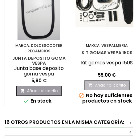
MARCA:
DOLCESCOOTER
MARCA:
VESPALMERIA
RECAMBIOS
KIT GOMAS VESPA 150S
JUNTA DEPOSITO GOMA
Kit gomas vespa 150S
VESPA
Junta base deposito
goma vespa
Precio
55,00 €
Precio
5,90 €
Añadir al carrito

Añadir al carrito

No hay suficientes

En stock
productos en stock

16 OTROS PRODUCTOS EN LA MISMA CATEGORÍA:
>
<