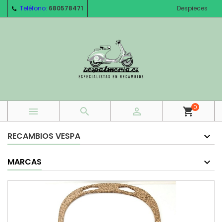
Teléfono:
680578471
Despieces
0



shopping_cart
RECAMBIOS VESPA
MARCAS