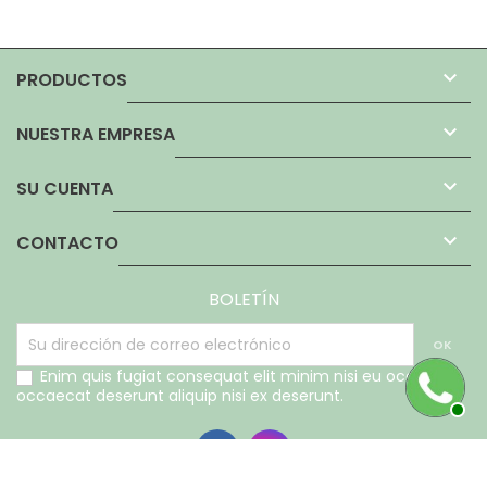

PRODUCTOS

NUESTRA EMPRESA

SU CUENTA

CONTACTO
BOLETÍN
Enim quis fugiat consequat elit minim nisi eu occaecat
occaecat deserunt aliquip nisi ex deserunt.