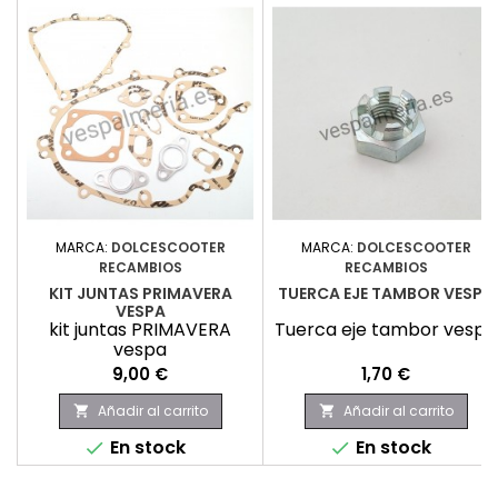
MARCA:
DOLCESCOOTER
MARCA:
DOLCESCOOTER
RECAMBIOS
RECAMBIOS
KIT JUNTAS PRIMAVERA
TUERCA EJE TAMBOR VESPA
VESPA
kit juntas PRIMAVERA
Tuerca eje tambor vespa
vespa
Precio
Precio
9,00 €
1,70 €
Añadir al carrito
Añadir al carrito


En stock
En stock

