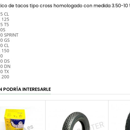
co de tacos tipo cross homologado con medida 3.50-10 5
25 CL
X 125
25 T5
50S
50 SPRINT
50 GS
50 CL
X 150
60
00 DS
00 DN
00 TX
X 200
N PODRÍA INTERESARLE