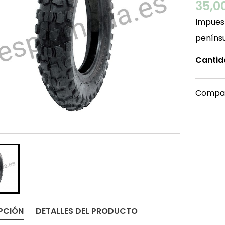
35,0
Impuest
peníns
Cantid
Compar
PCIÓN
DETALLES DEL PRODUCTO