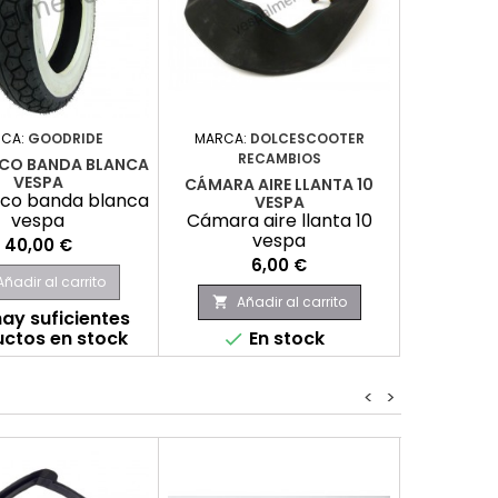
CA:
GOODRIDE
MARCA:
DOLCESCOOTER
RECAMBIOS
CO BANDA BLANCA
VESPA
CÁMARA AIRE LLANTA 10
co banda blanca
VESPA
vespa
Cámara aire llanta 10
vespa
Precio
40,00 €
Precio
6,00 €
Añadir al carrito
Añadir al carrito

ay suficientes
ctos en stock
En stock

<
>