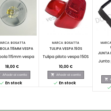
MARCA:
BOSATTA
MARCA:
BOSATTA
MARCA
BOLA 115MM VESPA
TULIPA VESPA 150S
JUNTA 
bola 115mm vespa
Tulipa piloto vespa 150S
Junta 
Precio
Precio
18,00 €
10,00 €
Añadir al carrito
Añadir al carrito



En stock
En stock

