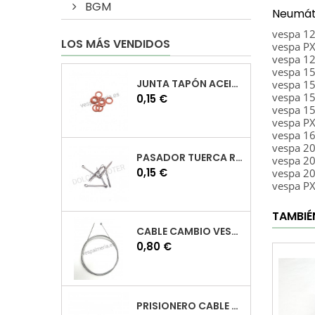
BGM
Neumáti
vespa 1
LOS MÁS VENDIDOS
vespa P
vespa 1
vespa 1
JUNTA TAPÓN ACEITE VESPA
vespa 1
vespa 1
Precio
0,15 €
vespa 1
vespa P
vespa 1
vespa 2
PASADOR TUERCA RUEDA VESPA
vespa 2
Precio
0,15 €
vespa 2
vespa P
TAMBIÉ
CABLE CAMBIO VESPA
Precio
0,80 €
PRISIONERO CABLE CAMBIO VESPA