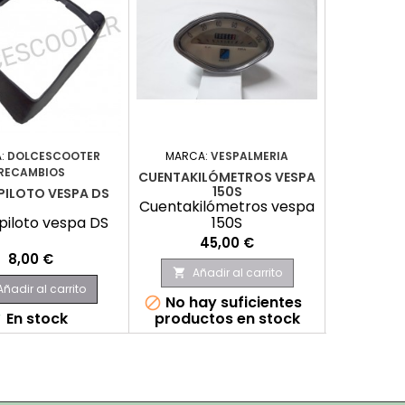
:
DOLCESCOOTER
MARCA:
VESPALMERIA
MARCA:
RECAMBIOS
RE
CUENTAKILÓMETROS VESPA
150S
PILOTO VESPA DS
PLATO E
Cuentakilómetros vespa
piloto vespa DS
150S
Plato e
Precio
45,00 €
Precio
P
8,00 €
2
Añadir al carrito

Añadir al carrito
Aña

No hay suficientes

En stock
productos en stock
E

