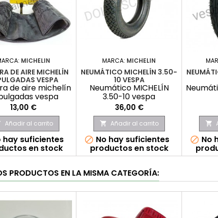
MARCA:
MICHELIN
MARCA:
MICHELIN
MAR
A DE AIRE MICHELÍN
NEUMÁTICO MICHELÍN 3.50-
NEUMÁTI
 PULGADAS VESPA
10 VESPA
a de aire michelín
Neumático MICHELÍN
Neumáti
 pulgadas vespa
3.50-10 vespa
Precio
Precio
13,00 €
36,00 €
Añadir al carrito
Añadir al carrito



 hay suficientes
No hay suficientes
No h


ductos en stock
productos en stock
produ
OS PRODUCTOS EN LA MISMA CATEGORÍA: