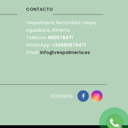
CONTACTO
Vespalmeria Recambios Vespa
Aguadulce, Almería
Teléfono:
680578471
WhatsApp:
+34680578471
Email:
info@vespalmeria.es
SÍGUENOS