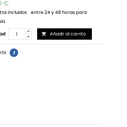
0 €
os incluidos
entre 24 y 48 horas para
ula
ad
Añadir al carrito

tir