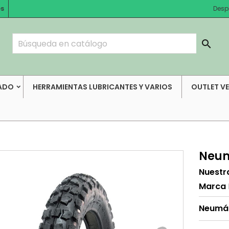
es
Desp

ADO
HERRAMIENTAS LUBRICANTES Y VARIOS
OUTLET V
Neum
Nuestr
Marca
Neumát