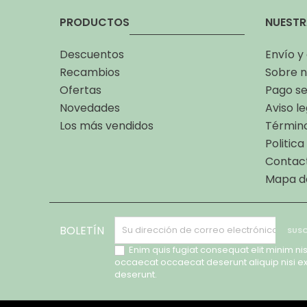
PRODUCTOS
NUESTR
Descuentos
Envío y
Recambios
Sobre n
Ofertas
Pago s
Novedades
Aviso le
Los más vendidos
Término
Politic
Contac
Mapa de
BOLETÍN
Enim quis fugiat consequat elit minim nis
occaecat occaecat deserunt aliquip nisi e
deserunt.