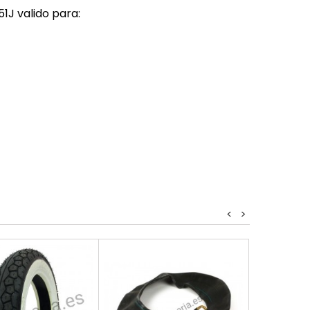
1J valido para:
<
>