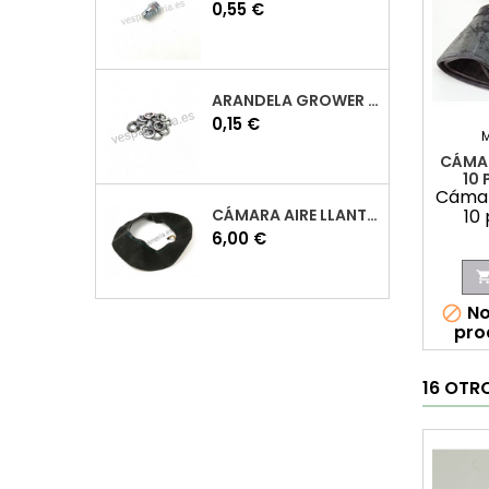
Precio
0,55 €
ARANDELA GROWER M7 INOX VESPA
Precio
0,15 €
CÁMAR
10
Cámar
CÁMARA AIRE LLANTA 10 VESPA
10
Precio
6,00 €
No

pro
16 OTR