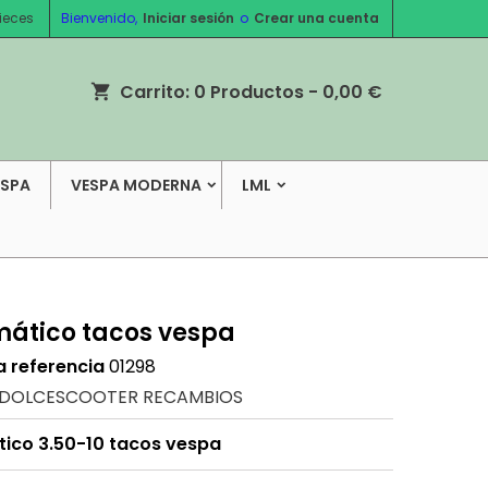
ieces
Bienvenido,
Iniciar sesión
o
Crear una cuenta
Carrito:
0
Productos - 0,00 €
shopping_cart
ESPA
VESPA MODERNA
LML
ático tacos vespa
a referencia
01298
DOLCESCOOTER RECAMBIOS
ico 3.50-10 tacos vespa