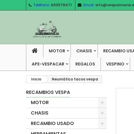
Teléfono:
680578471
Email:
info@vespalmeria.
MOTOR
CHASIS
RECAMBIO US
APE-VESPACAR
REGALOS
VESPINO
Inicio
Neumático tacos vespa
RECAMBIOS VESPA
MOTOR
CHASIS
RECAMBIO USADO
HERRAMIENTAS