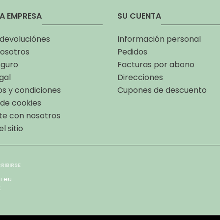
A EMPRESA
SU CUENTA
 devoluciónes
Información personal
osotros
Pedidos
eguro
Facturas por abono
gal
Direcciones
s y condiciones
Cupones de descuento
a de cookies
te con nosotros
l sitio
i eu
x