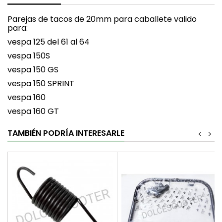
Parejas de tacos de 20mm para caballete valido
para:
vespa 125 del 61 al 64
vespa 150S
vespa 150 GS
vespa 150 SPRINT
vespa 160
vespa 160 GT
TAMBIÉN PODRÍA INTERESARLE
<
>