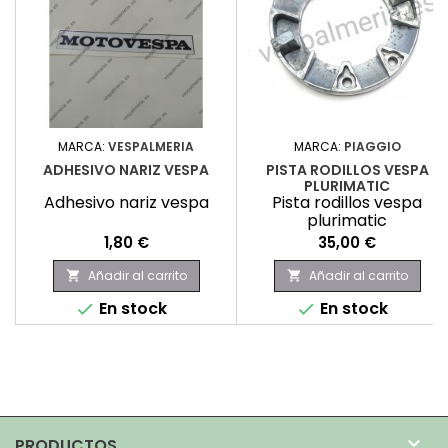
MARCA:
VESPALMERIA
MARCA:
PIAGGIO
ADHESIVO NARIZ VESPA
PISTA RODILLOS VESPA
PLURIMATIC
Adhesivo nariz vespa
Pista rodillos vespa
plurimatic
Precio
Precio
1,80 €
35,00 €
Añadir al carrito
Añadir al carrito


En stock
En stock



PRODUCTOS