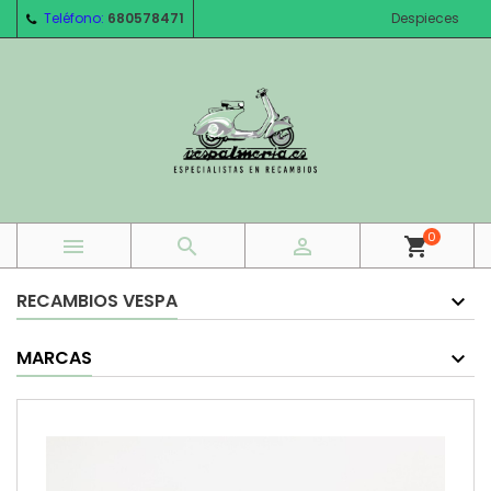
Teléfono:
680578471
Despieces
0



shopping_cart
RECAMBIOS VESPA
MARCAS