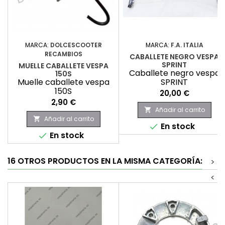
MARCA:
DOLCESCOOTER
MARCA:
F.A. ITALIA
RECAMBIOS
CABALLETE NEGRO VESPA
SPRINT
MUELLE CABALLETE VESPA
Caballete negro vespa
150S
Muelle caballete vespa
SPRINT
150S
Precio
20,00 €
Precio
2,90 €
Añadir al carrito

Añadir al carrito

En stock

En stock

16 OTROS PRODUCTOS EN LA MISMA CATEGORÍA:
>
<