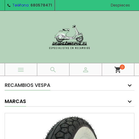
Teléfono:
680578471
Despieces
0



shopping_cart
RECAMBIOS VESPA
MARCAS