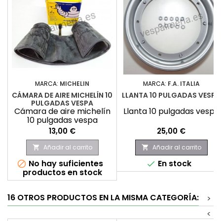
MARCA:
MICHELIN
MARCA:
F.A. ITALIA
CÁMARA DE AIRE MICHELÍN 10
LLANTA 10 PULGADAS VESPA
PULGADAS VESPA
Cámara de aire michelín
Llanta 10 pulgadas vespa
10 pulgadas vespa
Precio
Precio
13,00 €
25,00 €
Añadir al carrito
Añadir al carrito


No hay suficientes
En stock


productos en stock
16 OTROS PRODUCTOS EN LA MISMA CATEGORÍA:
>
<