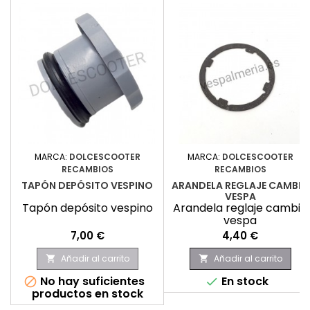
MARCA:
DOLCESCOOTER
MARCA:
DOLCESCOOTER
RECAMBIOS
RECAMBIOS
TAPÓN DEPÓSITO VESPINO
ARANDELA REGLAJE CAMBIO
VESPA
Tapón depósito vespino
Arandela reglaje cambio
vespa
Precio
Precio
7,00 €
4,40 €
Añadir al carrito
Añadir al carrito


No hay suficientes
En stock


productos en stock