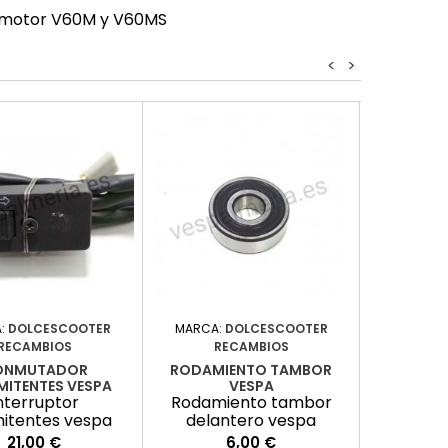
on motor V60M y V60MS
<
>
:
DOLCESCOOTER
MARCA:
DOLCESCOOTER
MARCA:
RECAMBIOS
RECAMBIOS
RE
ONMUTADOR
RODAMIENTO TAMBOR
TAPA LAT
MITENTES VESPA
VESPA
nterruptor
Rodamiento tambor
Tapa la
mitentes vespa
delantero vespa
ve
Precio
Precio
P
21,00 €
6,00 €
2