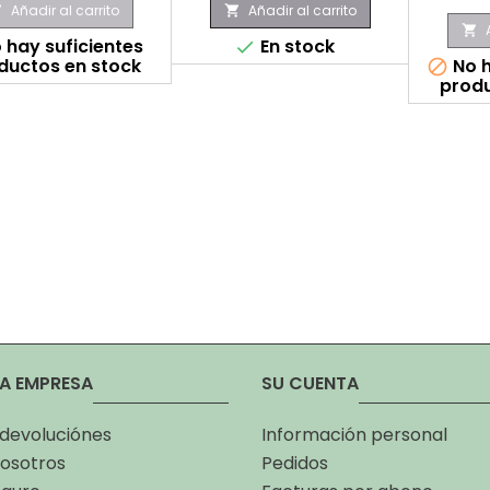
Añadir al carrito
Añadir al carrito



 hay suficientes
En stock

ductos en stock
No h

produ
A EMPRESA
SU CUENTA
 devoluciónes
Información personal
osotros
Pedidos