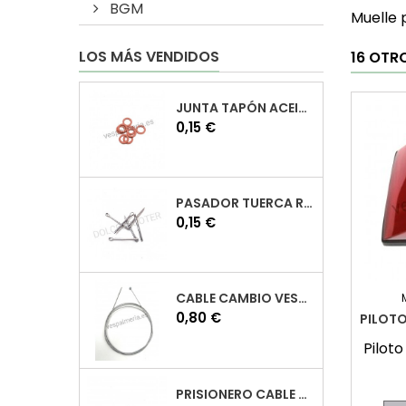
BGM
Muelle 
LOS MÁS VENDIDOS
16 OTR
JUNTA TAPÓN ACEITE VESPA
Precio
0,15 €
PASADOR TUERCA RUEDA VESPA
Precio
0,15 €
CABLE CAMBIO VESPA
Precio
0,80 €
PILOTO
Piloto
PRISIONERO CABLE CAMBIO VESPA