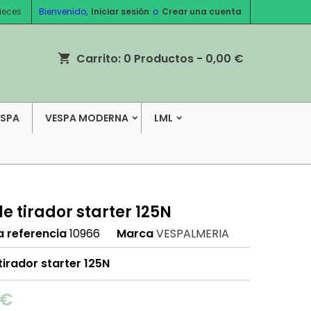
ieces
Bienvenido,
Iniciar sesión
o
Crear una cuenta
Carrito:
0
Productos - 0,00 €
shopping_cart
ESPA
VESPA MODERNA
LML
e tirador starter 125N
a referencia
10966
Marca
VESPALMERIA
tirador starter 125N
 €