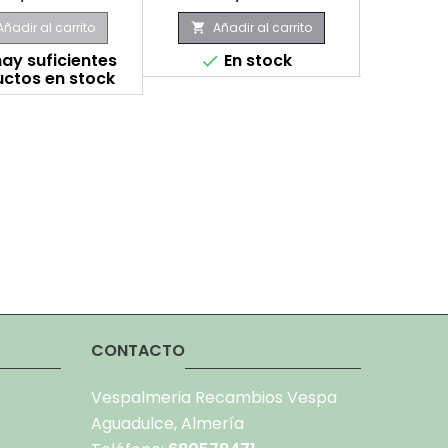
Añadir al carrito
Añadir al carrito
Aña


ay suficientes
En stock
E


ctos en stock
CONTACTO
Vespalmeria Recambios Vespa
Aguadulce, Almería