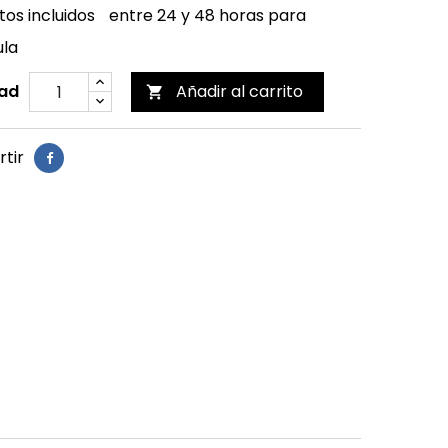
os incluidos
entre 24 y 48 horas para
ula
ad
Añadir al carrito

tir