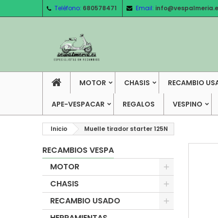
Teléfono:
680578471
Email:
info@vespalmeria.
MOTOR
CHASIS
RECAMBIO US
APE-VESPACAR
REGALOS
VESPINO
Inicio
Muelle tirador starter 125N
RECAMBIOS VESPA
MOTOR
CHASIS
RECAMBIO USADO
HERRAMIENTAS