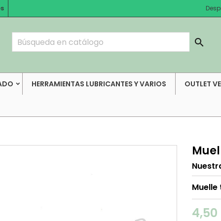
es
Desp

ADO
HERRAMIENTAS LUBRICANTES Y VARIOS
OUTLET V
Muell
Nuestr
Muelle 
4,50