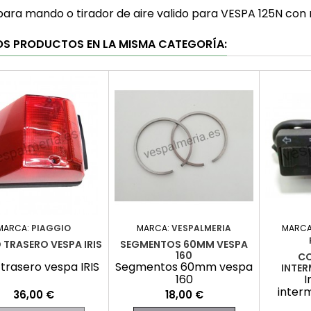
para mando o tirador de aire valido para VESPA 125N c
OS PRODUCTOS EN LA MISMA CATEGORÍA:
MARCA:
PIAGGIO
MARCA:
VESPALMERIA
MARCA
 TRASERO VESPA IRIS
SEGMENTOS 60MM VESPA
160
C
 trasero vespa IRIS
Segmentos 60mm vespa
INTER
160
I
inter
Precio
Precio
36,00 €
18,00 €