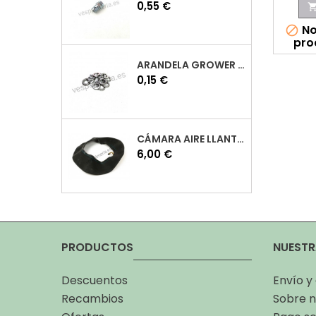
Precio
0,55 €
No

pro
ARANDELA GROWER M7 INOX VESPA
Precio
0,15 €
CÁMARA AIRE LLANTA 10 VESPA
Precio
6,00 €
PRODUCTOS
NUESTR
Descuentos
Envío y
Recambios
Sobre n