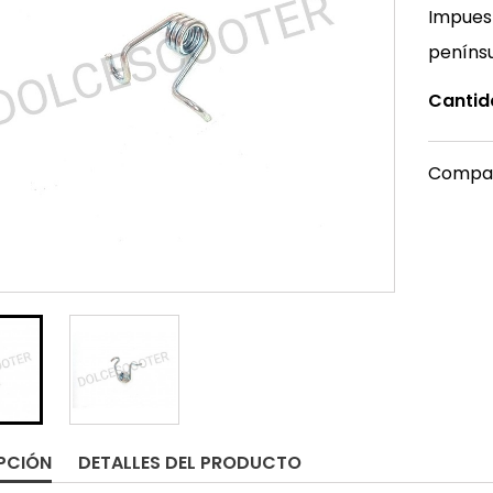
Impuest
peníns
Cantid
Compar
PCIÓN
DETALLES DEL PRODUCTO