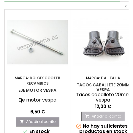
<
MARCA:
DOLCESCOOTER
MARCA:
F.A. ITALIA
RECAMBIOS
TACOS CABALLETE 20MM
VESPA
EJE MOTOR VESPA
Tacos caballete 20mm
Eje motor vespa
vespa
Precio
12,00 €
Precio
6,50 €
Añadir al carrito

Añadir al carrito

No hay suficientes

En stock
productos en stock
