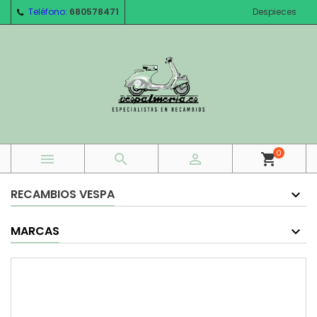
Teléfono:
680578471
Despieces
0



shopping_cart
RECAMBIOS VESPA
MARCAS