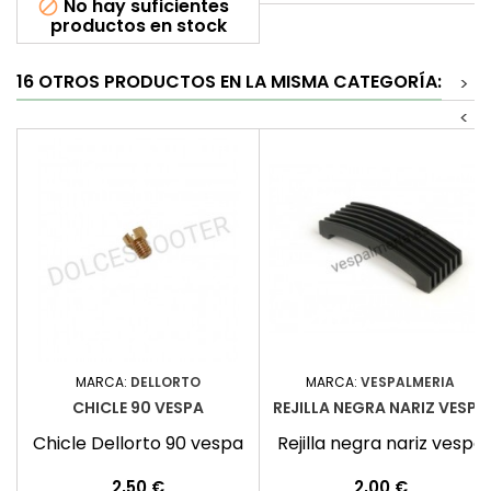
No hay suficientes

productos en stock
16 OTROS PRODUCTOS EN LA MISMA CATEGORÍA:
>
<
MARCA:
DELLORTO
MARCA:
VESPALMERIA
CHICLE 90 VESPA
REJILLA NEGRA NARIZ VESPA
Chicle Dellorto 90 vespa
Rejilla negra nariz vespa
Precio
Precio
2,50 €
2,00 €