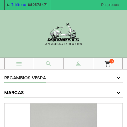
Teléfono:
680578471
Despieces
0



shopping_cart
RECAMBIOS VESPA
MARCAS