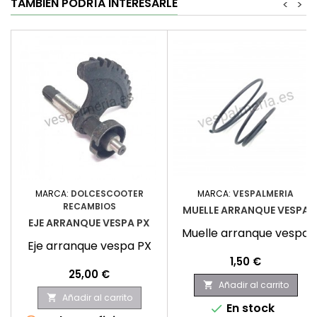
TAMBIÉN PODRÍA INTERESARLE
<
>
MARCA:
DOLCESCOOTER
MARCA:
VESPALMERIA
RECAMBIOS
MUELLE ARRANQUE VESPA
EJE ARRANQUE VESPA PX
Muelle arranque vespa
Eje arranque vespa PX
Precio
1,50 €
Precio
25,00 €
Añadir al carrito

Añadir al carrito

En stock
