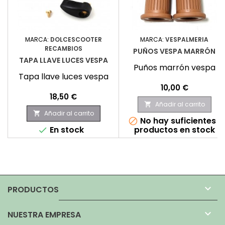
MARCA:
DOLCESCOOTER
MARCA:
VESPALMERIA
RECAMBIOS
PUÑOS VESPA MARRÓN
TAPA LLAVE LUCES VESPA
Puños marrón vespa
Tapa llave luces vespa
Precio
10,00 €
Precio
18,50 €
Añadir al carrito

Añadir al carrito

No hay suficientes

En stock
productos en stock


PRODUCTOS

NUESTRA EMPRESA