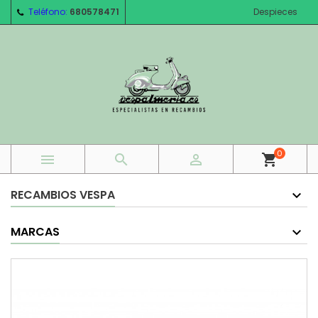
Teléfono:
680578471
Despieces
0



shopping_cart
RECAMBIOS VESPA
MARCAS