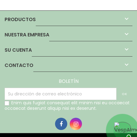

PRODUCTOS

NUESTRA EMPRESA

SU CUENTA

CONTACTO
BOLETÍN
Enim quis fugiat consequat elit minim nisi eu occaecat
occaecat deserunt aliquip nisi ex deserunt.