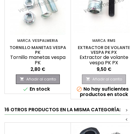
MARCA:
VESPALMERIA
MARCA:
RMS
TORNILLO MANETAS VESPA
EXTRACTOR DE VOLANTE
PK
VESPA PK PX
Tornillo manetas vespa
Extractor de volante
PK
vespa PK PX
Precio
Precio
2,80 €
9,50 €
Añadir al carrito
Añadir al carrito


En stock
No hay suficientes


productos en stock
16 OTROS PRODUCTOS EN LA MISMA CATEGORÍA:
>
<