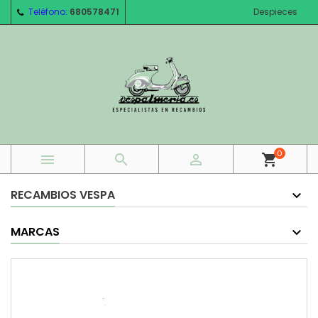
Teléfono:
680578471
Despieces
0



shopping_cart
RECAMBIOS VESPA
MARCAS