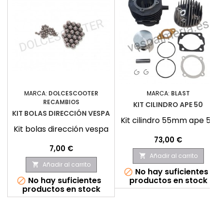
MARCA:
DOLCESCOOTER
MARCA:
BLAST
RECAMBIOS
KIT CILINDRO APE 50
KIT BOLAS DIRECCIÓN VESPA
Kit cilindro 55mm ape 50
Kit bolas dirección vespa
Precio
73,00 €
Precio
7,00 €
Añadir al carrito

Añadir al carrito

No hay suficientes

No hay suficientes
productos en stock

productos en stock