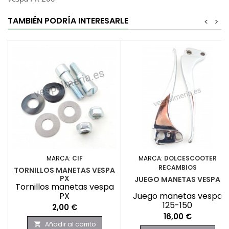
TAMBIÉN PODRÍA INTERESARLE
<
>
MARCA:
CIF
MARCA:
DOLCESCOOTER
RECAMBIOS
TORNILLOS MANETAS VESPA
PX
JUEGO MANETAS VESPA
Tornillos manetas vespa
PX
Juego manetas vespa
125-150
Precio
2,00 €
Precio
16,00 €
Añadir al carrito
