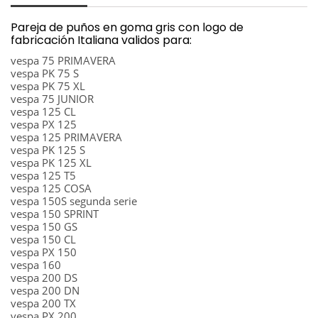
Pareja de puños en goma gris con logo de
fabricación Italiana validos para:
vespa 75 PRIMAVERA
vespa PK 75 S
vespa PK 75 XL
vespa 75 JUNIOR
vespa 125 CL
vespa PX 125
vespa 125 PRIMAVERA
vespa PK 125 S
vespa PK 125 XL
vespa 125 T5
vespa 125 COSA
vespa 150S segunda serie
vespa 150 SPRINT
vespa 150 GS
vespa 150 CL
vespa PX 150
vespa 160
vespa 200 DS
vespa 200 DN
vespa 200 TX
vespa PX 200