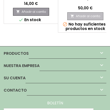
Precio
14,00 €
Precio
50,00 €
Añadir al carrito

Añadir al carrito

En stock

No hay suficientes

productos en stock

PRODUCTOS

NUESTRA EMPRESA

SU CUENTA

CONTACTO
BOLETÍN