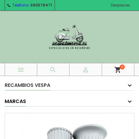
Teléfono:
680578471
Despieces
0



shopping_cart
RECAMBIOS VESPA
MARCAS